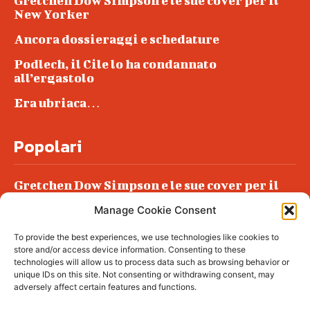
Gretchen Dow Simpson e le sue cover per il
New Yorker
Ancora dossieraggi e schedature
Podlech, il Cile lo ha condannato
all’ergastolo
Era ubriaca…
Popolari
Gretchen Dow Simpson e le sue cover per il
New Yorker
Manage Cookie Consent
Ancora dossieraggi e schedature
To provide the best experiences, we use technologies like cookies to
Podlech, il Cile lo ha condannato
store and/or access device information. Consenting to these
all’ergastolo
technologies will allow us to process data such as browsing behavior or
unique IDs on this site. Not consenting or withdrawing consent, may
Era ubriaca…
adversely affect certain features and functions.