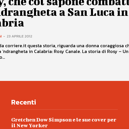
, che col sapone combat
ndrangheta a San Luca in
abria
I
-
23 APRILE 2012
a corriere.it questa storia, riguarda una donna coraggiosa c
a ‘ndrangheta in Calabria: Rosy Canale. La storia di Rosy – Un
...
Recenti
Gretchen Dow Simpson e le sue cover per
il New Yorker