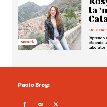
Rosy
la ‘
Cal
PAOLO BROG
Riprendo d
sfidando l
SOCIETÀ
laboratorio
Paolo Brogi