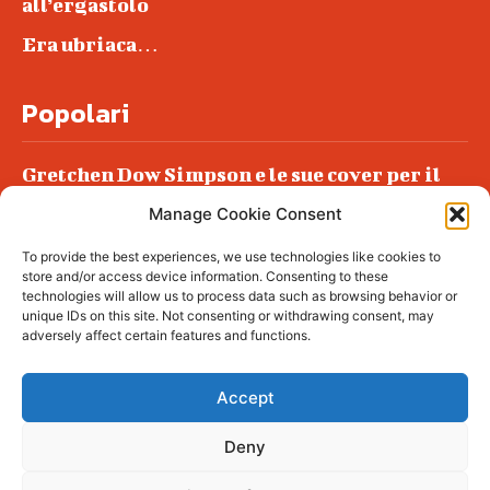
all’ergastolo
Era ubriaca…
Popolari
Gretchen Dow Simpson e le sue cover per il
New Yorker
Manage Cookie Consent
Ancora dossieraggi e schedature
To provide the best experiences, we use technologies like cookies to
Podlech, il Cile lo ha condannato
store and/or access device information. Consenting to these
all’ergastolo
technologies will allow us to process data such as browsing behavior or
unique IDs on this site. Not consenting or withdrawing consent, may
Era ubriaca…
adversely affect certain features and functions.
Accept
Deny
© tagDiv - All rights reserved. Made with
Newspaper Theme. Center Magazine is our