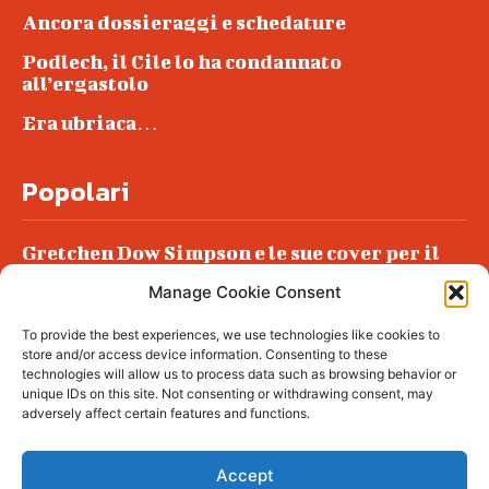
Ancora dossieraggi e schedature
Podlech, il Cile lo ha condannato
all’ergastolo
Era ubriaca…
Popolari
Gretchen Dow Simpson e le sue cover per il
New Yorker
Manage Cookie Consent
Ancora dossieraggi e schedature
To provide the best experiences, we use technologies like cookies to
Podlech, il Cile lo ha condannato
store and/or access device information. Consenting to these
all’ergastolo
technologies will allow us to process data such as browsing behavior or
unique IDs on this site. Not consenting or withdrawing consent, may
Era ubriaca…
adversely affect certain features and functions.
Accept