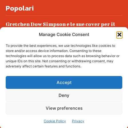
Popolari
Gretchen Dow Simpson e le sue cover per il
New Yorker
Manage Cookie Consent
Ancora dossieraggi e schedature
To provide the best experiences, we use technologies like cookies to
Podlech, il Cile lo ha condannato
store and/or access device information. Consenting to these
all’ergastolo
technologies will allow us to process data such as browsing behavior or
unique IDs on this site. Not consenting or withdrawing consent, may
Era ubriaca…
adversely affect certain features and functions.
Accept
Deny
© tagDiv - All rights reserved. Made with
Newspaper Theme. Center Magazine is our
complete News Portal about living, lifestyle,
View preferences
fashion and wellness. Take your time and
immerse yourself in this amazing
experience!
Cookie Policy
Privacy