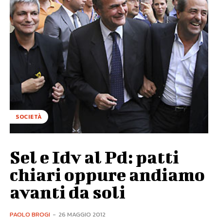
SOCIETÀ
Sel e Idv al Pd: patti
chiari oppure andiamo
avanti da soli
PAOLO BROGI
-
26 MAGGIO 2012