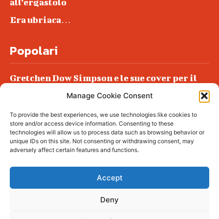
all’ergastolo
Era ubriaca…
Popolari
Gretchen Dow Simpson e le sue cover per il
New Yorker
Manage Cookie Consent
Ancora dossieraggi e schedature
To provide the best experiences, we use technologies like cookies to
Podlech, il Cile lo ha condannato
store and/or access device information. Consenting to these
all’ergastolo
technologies will allow us to process data such as browsing behavior or
unique IDs on this site. Not consenting or withdrawing consent, may
Era ubriaca…
adversely affect certain features and functions.
Accept
Deny
© tagDiv - All rights reserved. Made with
Newspaper Theme. Center Magazine is our