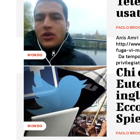
Tele
usat
PAOLO BROG
Anis Amri 
http://ww
fuga-vi-m
MONDO
Da tempo Telegram, una sorta di What’s Up, è indicato come il canale
privilegiat
Chi 
Eute
ing
Ecco
Spi
MONDO
PAOLO BROG