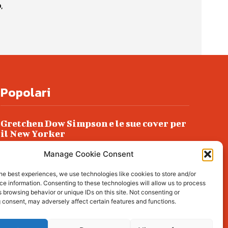
,
Popolari
Gretchen Dow Simpson e le sue cover per
il New Yorker
Ancora dossieraggi e schedature
Manage Cookie Consent
Podlech, il Cile lo ha condannato
he best experiences, we use technologies like cookies to store and/or
all’ergastolo
e information. Consenting to these technologies will allow us to process
 browsing behavior or unique IDs on this site. Not consenting or
Era ubriaca…
 consent, may adversely affect certain features and functions.