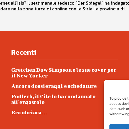
ernet all’Isis? Il settimanale tedesco “Der Spiegel” ha indagato
are nella zona turca di confine con la Siria, la provincia di...
Recenti
Gretchen Dow Simpson e le sue cover per
il New Yorker
Ancora dossieraggi e schedature
Podlech, il Cile lo ha condannato
To provide t
all’ergastolo
access devic
data such as
Era ubriaca…
withdrawing