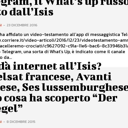
gram, il What’s up russ
o dall’Isis
I
-
23 DICEMBRE 2016
ha affidato un video-testamento all’app di messaggistica Te
w.corriere.it/video-articoli/2016/12/23/videotestamento-amr
acelleremo-crociati/c9627092-c91a-11e6-bac6-8c33946b31
o da...
dà internet all’Isis?
lsat francese, Avanti
lese, Ses lussemburghe
 cosa ha scoperto “Der
egel”
I
-
8 DICEMBRE 2015