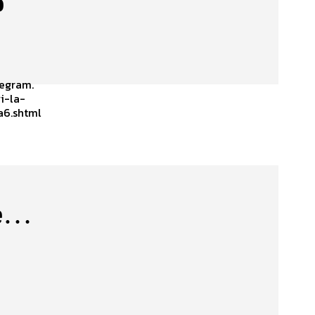
o
legram.
i-la-
a6.shtml
se…