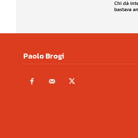
Chi dà int
bastava and
Paolo Brogi