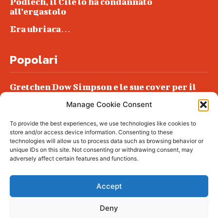
Podlech, il Cile lo ha condannato
all’ergastolo
Era ubriaca…
Popolari
Gretchen Dow Simpson e le sue cover per il
New Yorker
Manage Cookie Consent
Ancora dossieraggi e schedature
To provide the best experiences, we use technologies like cookies to
Podlech, il Cile lo ha condannato
store and/or access device information. Consenting to these
all’ergastolo
technologies will allow us to process data such as browsing behavior or
unique IDs on this site. Not consenting or withdrawing consent, may
Era ubriaca…
adversely affect certain features and functions.
Accept
Deny
© tagDiv - All rights reserved. Made with