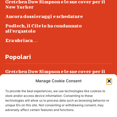
Gretchen Dow Simpson e le sue cover per il
New Yorker
Ancora dossieraggi e schedature
Podlech, il Cile lo ha condannato
all’ergastolo
Era ubriaca…
Popolari
Gretchen Dow Simpson e le sue cover per il
New Yorker
Manage Cookie Consent
Ancora dossieraggi e schedature
To provide the best experiences, we use technologies like cookies to
Podlech, il Cile lo ha condannato
store and/or access device information. Consenting to these
all’ergastolo
technologies will allow us to process data such as browsing behavior or
unique IDs on this site. Not consenting or withdrawing consent, may
Era ubriaca…
adversely affect certain features and functions.