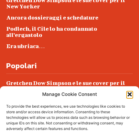
Gretchen Dow Simpson e le sue cover per il
New Yorker
Ancora dossieraggi e schedature
Podlech, il Cile lo ha condannato
all’ergastolo
Era ubriaca…
Popolari
Gretchen Dow Simpson e le sue cover per il
New Yorker
Manage Cookie Consent
Ancora dossieraggi e schedature
To provide the best experiences, we use technologies like cookies to
Podlech, il Cile lo ha condannato
store and/or access device information. Consenting to these
all’ergastolo
technologies will allow us to process data such as browsing behavior or
unique IDs on this site. Not consenting or withdrawing consent, may
Era ubriaca…
adversely affect certain features and functions.