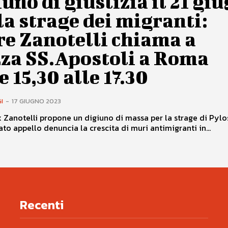
uno di giustizia il 21 gi
la strage dei migranti:
re Zanotelli chiama a
zza SS.Apostoli a Roma
e 15,30 alle 17.30
I
-
17 GIUGNO 2023
 Zanotelli propone un digiuno di massa per la strage di Pylo
to appello denuncia la crescita di muri antimigranti in...
Recenti