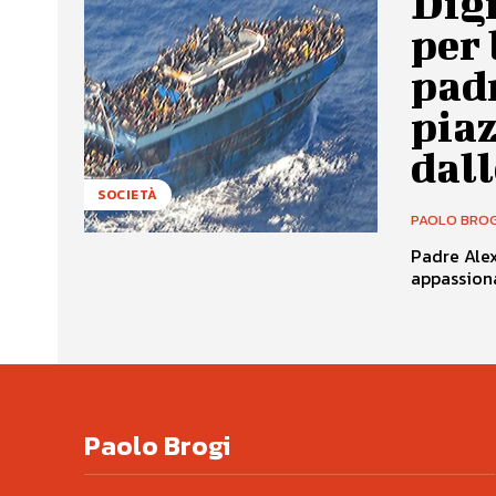
Digi
per 
pad
pia
dall
SOCIETÀ
PAOLO BROG
Padre Alex
appassiona
Paolo Brogi