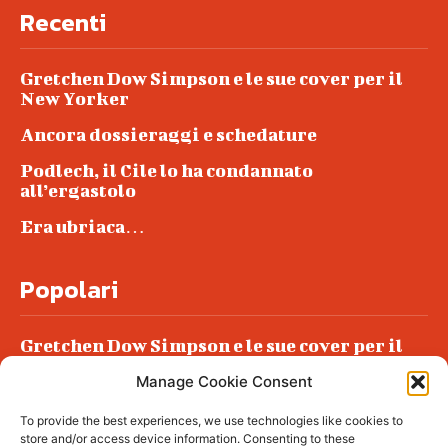
Recenti
Gretchen Dow Simpson e le sue cover per il
New Yorker
Ancora dossieraggi e schedature
Podlech, il Cile lo ha condannato
all’ergastolo
Era ubriaca…
Popolari
Gretchen Dow Simpson e le sue cover per il
New Yorker
Manage Cookie Consent
Ancora dossieraggi e schedature
To provide the best experiences, we use technologies like cookies to
Podlech, il Cile lo ha condannato
store and/or access device information. Consenting to these