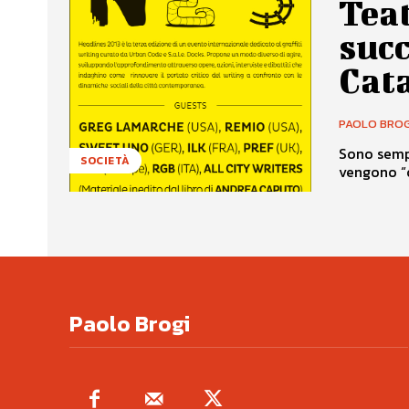
Teat
succ
Cata
PAOLO BROG
Sono sempr
SOCIETÀ
vengono “oc
Paolo Brogi