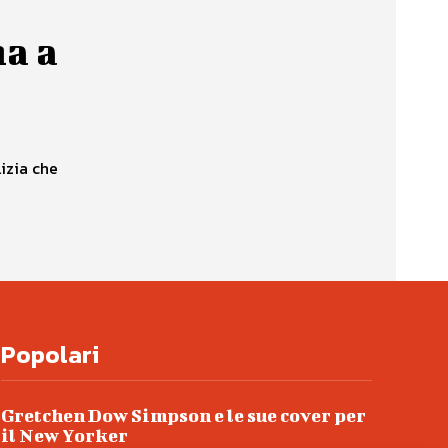
a
ma a
izia che
Popolari
Gretchen Dow Simpson e le sue cover per
il New Yorker