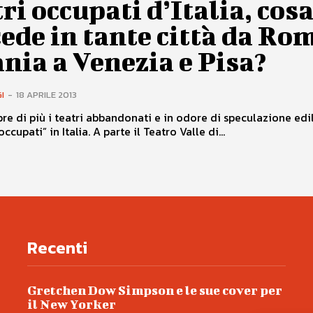
ri occupati d’Italia, cos
ede in tante città da Ro
nia a Venezia e Pisa?
I
-
18 APRILE 2013
e di più i teatri abbandonati e in odore di speculazione edil
cupati” in Italia. A parte il Teatro Valle di...
Recenti
Gretchen Dow Simpson e le sue cover per
il New Yorker