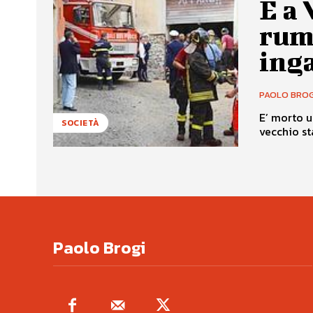
E a 
rum
inga
PAOLO BROG
E’ morto u
SOCIETÀ
vecchio sta
Paolo Brogi