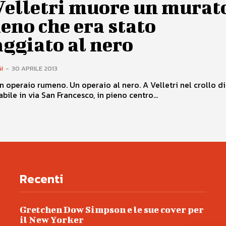
Velletri muore un murat
eno che era stato
ggiato al nero
I
-
30 APRILE 2013
n operaio rumeno. Un operaio al nero. A Velletri nel crollo di
bile in via San Francesco, in pieno centro...
Recenti
Gretchen Dow Simpson e le sue cover per
il New Yorker