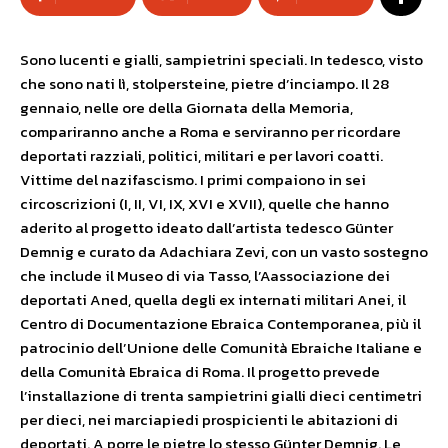
Sono lucenti e gialli, sampietrini speciali. In tedesco, visto
che sono nati lì, stolpersteine, pietre d’inciampo. Il 28
gennaio, nelle ore della Giornata della Memoria,
compariranno anche a Roma e serviranno per ricordare
deportati razziali, politici, militari e per lavori coatti.
Vittime del nazifascismo. I primi compaiono in sei
circoscrizioni (I, II, VI, IX, XVI e XVII), quelle che hanno
aderito al progetto ideato dall’artista tedesco Günter
Demnig e curato da Adachiara Zevi, con un vasto sostegno
che include il Museo di via Tasso, l’Aassociazione dei
deportati Aned, quella degli ex internati militari Anei, il
Centro di Documentazione Ebraica Contemporanea, più il
patrocinio dell’Unione delle Comunità Ebraiche Italiane e
della Comunità Ebraica di Roma. Il progetto prevede
l’installazione di trenta sampietrini gialli dieci centimetri
per dieci, nei marciapiedi prospicienti le abitazioni di
deportati. A porre le pietre lo stesso Günter Demnig. Le