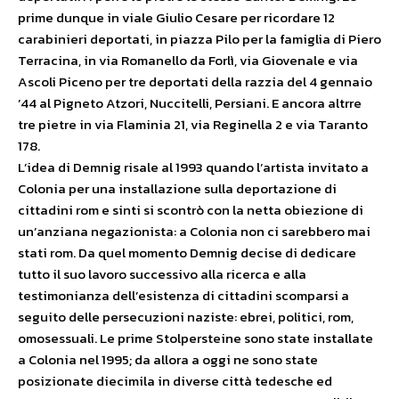
prime dunque in viale Giulio Cesare per ricordare 12
carabinieri deportati, in piazza Pilo per la famiglia di Piero
Terracina, in via Romanello da Forlì, via Giovenale e via
Ascoli Piceno per tre deportati della razzia del 4 gennaio
’44 al Pigneto Atzori, Nuccitelli, Persiani. E ancora altrre
tre pietre in via Flaminia 21, via Reginella 2 e via Taranto
178.
L’idea di Demnig risale al 1993 quando l’artista invitato a
Colonia per una installazione sulla deportazione di
cittadini rom e sinti si scontrò con la netta obiezione di
un’anziana negazionista: a Colonia non ci sarebbero mai
stati rom. Da quel momento Demnig decise di dedicare
tutto il suo lavoro successivo alla ricerca e alla
testimonianza dell’esistenza di cittadini scomparsi a
seguito delle persecuzioni naziste: ebrei, politici, rom,
omosessuali. Le prime Stolpersteine sono state installate
a Colonia nel 1995; da allora a oggi ne sono state
posizionate diecimila in diverse città tedesche ed