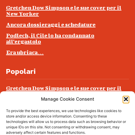
Gretchen Dow Simpson e le sue cover per il
New Yorker
Ancora dossieraggi e schedature
Podlech, il Cile lo ha condannato
all’ergastolo
Era ubriaca…
Popolari
Gretchen Dow Simpson e le sue cover per il
New Yorker
Manage Cookie Consent
Ancora dossieraggi e schedature
To provide the best experiences, we use technologies like cookies to
Podlech, il Cile lo ha condannato
store and/or access device information. Consenting to these
all’ergastolo
technologies will allow us to process data such as browsing behavior or
unique IDs on this site. Not consenting or withdrawing consent, may
Era ubriaca…
adversely affect certain features and functions.