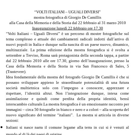
“VOLTI ITALIANI – UGUALI DIVERSI”
mostra fotografica di
Giorgio De Camillis
alla Casa della Memoria e della Storia dal 22 febbraio al 31 marzo 2010
Inaugurazione lunedì 22 febbraio ore 17.30
“Volti Italiani – Uguali Diversi” è un percorso di mostre fotografiche sul
tema complesso e attuale dei cambiamenti radicali indotti dall’arrivo di
nuovi
popoli in Italia
e dunque sulla nascita di un paese nuovo, dinamico,
multirazziale. La prima edizione della mostra fotografica si è svolta a
settembre a Treviso, Roma sarà protagonista della seconda tappa, a partire
dal 22 febbraio 2010 alle ore 17.30, giorno dell’inaugurazione, presso la
Casa della Memoria e della Storia in via San Francesco di Sales, 5
(Trastevere).
Idea fondamentale della mostra del fotografo
Giorgio De Camillis
è
che si
possano sviluppare appieno le straordinarie potenzialità di una futura
società multietnica solo con l’impegno a conoscere, apprezzare e
rispettare, l’identità altrui. Non l’integrazione dunque, intesa come
assimilazione e quindi come perdita della propria identità, bensì
interscambio culturale.La mostra fotografica è un emozionante racconto per
immagini – circa 50 fotografie in bianco e nero e a colori – alla scoperta del
nuovo significato del termine “italiani”. La mostra si articola in diverse
sezioni:
Italiani si nasce
narra
il comune
legame alla terra in cui si è venuti al
mondo al di là dei paesi di origine.