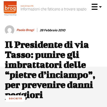
Paolo Brogi
28 Febbraio 2010
Il Presidente di via
Tasso: punire gli
imbrattatori delle
“pietre d’inciampo”,
per prevenire danni
peggiori
SOCIETÀ