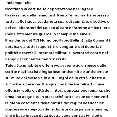
inciampo” che
ricordano la cattura, la deportazione nel Lager e
l’assassinio della famiglia di Piero Terracina, ha espresso
tutta l’affettuosa solidarietà sua, del comitato direttivo e
dei collaboratori del Museo al caro e fraterno amico Piero
(nella foto mentre guarda lo scempio insieme al
Presidente del XVI Municipio Fabio Bellini) , alla Comunità
ebraica e a tutti i superstiti e congiunti dei deportati
politici e razziali, internati militari e lavoratori coatti nei
campi di concentramento nazisti.
Tale atto ignobile e offensivo avviene ad un mese dalle
scritte nazifasciste ingiuriose, antisemite e antisioniste,
sul muro del Museo e in altri luoghi della città, dirette a
simboli e a persone. Bisogna considerare tali atti come
offensivi della civiltà dell’intera popolazione romana, che
ormai ha acquisito in pressoché tutte le sue componenti
la piena coscienza della natura dei regimi nazifascisti
oppressivi e negatori della dignità della persona umana,
che è base invece della nostra convivenza civile ed è