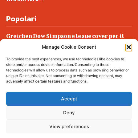
Popolari
Gretchen Dow Simpson e le sue cover per il
New Yorker
Manage Cookie Consent
Ancora dossieraggi e schedature
To provide the best experiences, we use technologies like cookies to
Podlech, il Cile lo ha condannato
store and/or access device information. Consenting to these
all’ergastolo
technologies will allow us to process data such as browsing behavior or
unique IDs on this site. Not consenting or withdrawing consent, may
Era ubriaca…
adversely affect certain features and functions.
Accept
Deny
© tagDiv - All rights reserved. Made with
Newspaper Theme. Center Magazine is our
complete News Portal about living, lifestyle,
View preferences
fashion and wellness. Take your time and
immerse yourself in this amazing