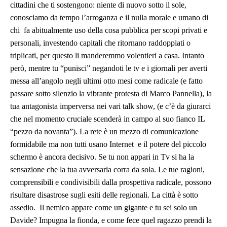
cittadini che ti sostengono: niente di nuovo sotto il sole,
conosciamo da tempo l’arroganza e il nulla morale e umano di
chi fa abitualmente uso della cosa pubblica per scopi privati e
personali, investendo capitali che ritornano raddoppiati o
triplicati, per questo li manderemmo volentieri a casa. Intanto
però, mentre tu “punisci” negandoti le tv e i giornali per averti
messa all’angolo negli ultimi otto mesi come radicale (e fatto
passare sotto silenzio la vibrante protesta di Marco Pannella), la
tua antagonista imperversa nei vari talk show, (e c’è da giurarci
che nel momento cruciale scenderà in campo al suo fianco IL
“pezzo da novanta”). La rete è un mezzo di comunicazione
formidabile ma non tutti usano Internet e il potere del piccolo
schermo è ancora decisivo. Se tu non appari in Tv si ha la
sensazione che la tua avversaria corra da sola. Le tue ragioni,
comprensibili e condivisibili dalla prospettiva radicale, possono
risultare disastrose sugli esiti delle regionali. La città è sotto
assedio. Il nemico appare come un gigante e tu sei solo un
Davide? Impugna la fionda, e come fece quel ragazzo prendi la