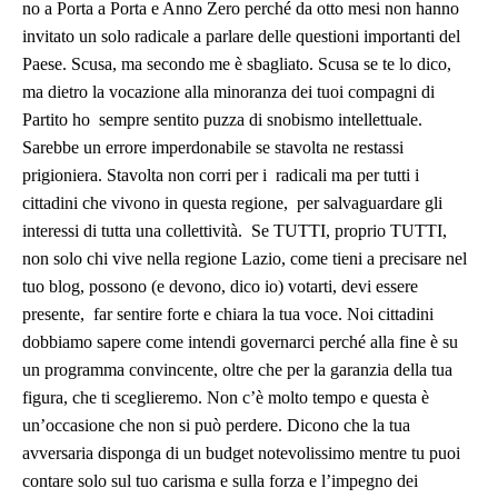
no a Porta a Porta e Anno Zero perché da otto mesi non hanno
invitato un solo radicale a parlare delle questioni importanti del
Paese. Scusa, ma secondo me è sbagliato. Scusa se te lo dico,
ma dietro la vocazione alla minoranza dei tuoi compagni di
Partito ho sempre sentito puzza di snobismo intellettuale.
Sarebbe un errore imperdonabile se stavolta ne restassi
prigioniera. Stavolta non corri per i radicali ma per tutti i
cittadini che vivono in questa regione, per salvaguardare gli
interessi di tutta una collettività. Se TUTTI, proprio TUTTI,
non solo chi vive nella regione Lazio, come tieni a precisare nel
tuo blog, possono (e devono, dico io) votarti, devi essere
presente, far sentire forte e chiara la tua voce. Noi cittadini
dobbiamo sapere come intendi governarci perché alla fine è su
un programma convincente, oltre che per la garanzia della tua
figura, che ti sceglieremo. Non c’è molto tempo e questa è
un’occasione che non si può perdere. Dicono che la tua
avversaria disponga di un budget notevolissimo mentre tu puoi
contare solo sul tuo carisma e sulla forza e l’impegno dei