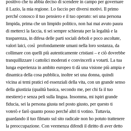
positivo che tu abbia deciso di scendere in campo per governare
il Lazio, la mia regione. Lo faccio per diversi motivi. Il primo
perché conosco il tuo pensiero e il tuo operato: sei una persona
limpida, prima che un limpido politico, non hai mai avuto paura
di metterci la faccia, ti sei sempre schierata per la legalità e la
trasparenza, in difesa delle parti sociali deboli e poco ascoltate,
valori laici, così profondamente umani nella loro sostanza, da
collimare con quelli più autenticamente cristiani – e ciò dovrebbe
tranquillizzare i cattolici moderati e convincerli a votarti. La tua
lunga esperienza in ambito europeo ti dà una visione più ampia e
dinamica della cosa pubblica, inoltre sei una donna, quindi
vicina ai temi pratici ed essenziali della vita, con un grande senso
della giustizia (qualità basica, secondo me, per chi fa il tuo
mestiere) e senza peli sulla lingua. Insomma, mi ispiri grande
fiducia, sei la persona giusta nel posto giusto, per questo ti
voterò e farò quanto posso perché altri ti votino. Tuttavia,
guardando il tuo filmato sul sito radicale non ho potuto trattenere
la preoccupazione. Con veemenza difendi il diritto di aver detto