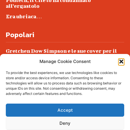
Podlech, il Cile lo ha condannato
all’ergastolo
Era ubriaca…
Popolari
Gretchen Dow Simpson e le sue cover per il
New Yorker
Manage Cookie Consent
Ancora dossieraggi e schedature
To provide the best experiences, we use technologies like cookies to
Podlech, il Cile lo ha condannato
store and/or access device information. Consenting to these
all’ergastolo
technologies will allow us to process data such as browsing behavior or
unique IDs on this site. Not consenting or withdrawing consent, may
Era ubriaca…
adversely affect certain features and functions.
Accept
Deny
© tagDiv - All rights reserved. Made with