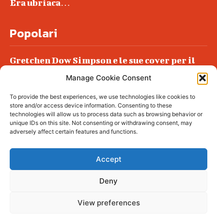
Era ubriaca…
Popolari
Gretchen Dow Simpson e le sue cover per il
New Yorker
Manage Cookie Consent
Ancora dossieraggi e schedature
To provide the best experiences, we use technologies like cookies to
Podlech, il Cile lo ha condannato
store and/or access device information. Consenting to these
all’ergastolo
technologies will allow us to process data such as browsing behavior or
unique IDs on this site. Not consenting or withdrawing consent, may
Era ubriaca…
adversely affect certain features and functions.
Accept
Deny
© tagDiv - All rights reserved. Made with
Newspaper Theme. Center Magazine is our
complete News Portal about living, lifestyle,
View preferences
fashion and wellness. Take your time and
immerse yourself in this amazing