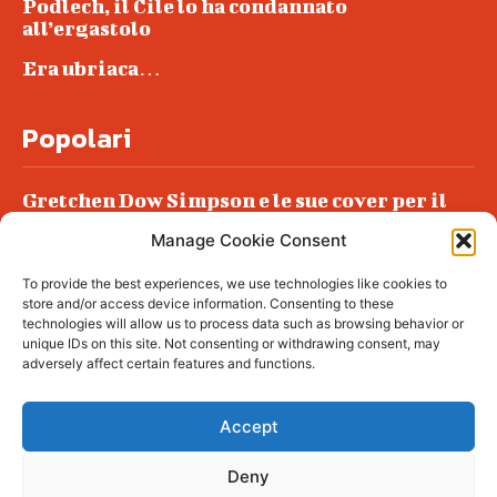
Podlech, il Cile lo ha condannato
all’ergastolo
Era ubriaca…
Popolari
Gretchen Dow Simpson e le sue cover per il
New Yorker
Manage Cookie Consent
Ancora dossieraggi e schedature
To provide the best experiences, we use technologies like cookies to
Podlech, il Cile lo ha condannato
store and/or access device information. Consenting to these
all’ergastolo
technologies will allow us to process data such as browsing behavior or
unique IDs on this site. Not consenting or withdrawing consent, may
Era ubriaca…
adversely affect certain features and functions.
Accept
Deny
© tagDiv - All rights reserved. Made with