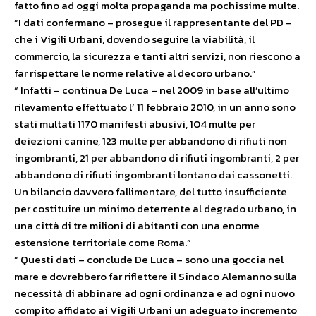
fatto fino ad oggi molta propaganda ma pochissime multe.
“I dati confermano – prosegue il rappresentante del PD –
che i Vigili Urbani, dovendo seguire la viabilità, il
commercio, la sicurezza e tanti altri servizi, non riescono a
far rispettare le norme relative al decoro urbano.”
“ Infatti – continua De Luca – nel 2009 in base all’ultimo
rilevamento effettuato l’ 11 febbraio 2010, in un anno sono
stati multati 1170 manifesti abusivi, 104 multe per
deiezioni canine, 123 multe per abbandono di rifiuti non
ingombranti, 21 per abbandono di rifiuti ingombranti, 2 per
abbandono di rifiuti ingombranti lontano dai cassonetti.
Un bilancio davvero fallimentare, del tutto insufficiente
per costituire un minimo deterrente al degrado urbano, in
una città di tre milioni di abitanti con una enorme
estensione territoriale come Roma.”
“ Questi dati – conclude De Luca – sono una goccia nel
mare e dovrebbero far riflettere il Sindaco Alemanno sulla
necessità di abbinare ad ogni ordinanza e ad ogni nuovo
compito affidato ai Vigili Urbani un adeguato incremento