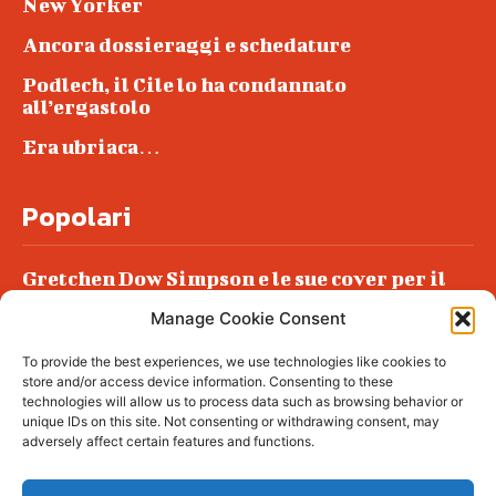
New Yorker
Ancora dossieraggi e schedature
Podlech, il Cile lo ha condannato
all’ergastolo
Era ubriaca…
Popolari
Gretchen Dow Simpson e le sue cover per il
New Yorker
Manage Cookie Consent
Ancora dossieraggi e schedature
To provide the best experiences, we use technologies like cookies to
Podlech, il Cile lo ha condannato
store and/or access device information. Consenting to these
all’ergastolo
technologies will allow us to process data such as browsing behavior or
unique IDs on this site. Not consenting or withdrawing consent, may
Era ubriaca…
adversely affect certain features and functions.