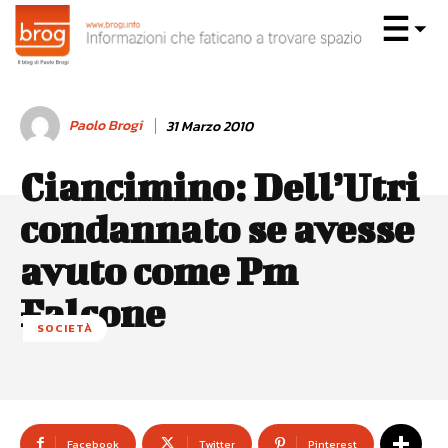
Paolo Brogi
31 Marzo 2010
Ciancimino: Dell’Utri
condannato se avesse
avuto come Pm
Falcone
SOCIETÀ
Facebook
Twitter
Pinterest