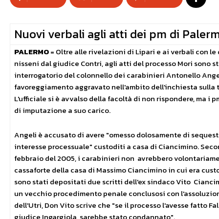
Nuovi verbali agli atti dei pm di Paler
PALERMO
= Oltre alle rivelazioni di Lipari e ai verbali con l
nisseni dal giudice Contri, agli atti del processo Mori sono st
interrogatorio del colonnello dei carabinieri Antonello Ange
favoreggiamento aggravato nell'ambito dell'inchiesta sulla tr
L'ufficiale si è avvalso della facoltà di non rispondere, ma i
di imputazione a suo carico.
Angeli è accusato di avere "omesso dolosamente di sequest
interesse processuale" custoditi a casa di Ciancimino. Second
febbraio del 2005, i carabinieri non avrebbero volontariame
cassaforte della casa di Massimo Ciancimino in cui era custod
sono stati depositati due scritti dell'ex sindaco Vito Ciancim
un vecchio procedimento penale conclusosi con l'assoluzion
dell'Utri, Don Vito scrive che "se il processo l'avesse fatto Fa
giudice Ingargiola, sarebbe stato condannato".