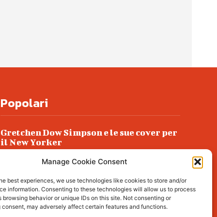
Popolari
Gretchen Dow Simpson e le sue cover per
il New Yorker
Ancora dossieraggi e schedature
Manage Cookie Consent
Podlech, il Cile lo ha condannato
he best experiences, we use technologies like cookies to store and/or
all’ergastolo
e information. Consenting to these technologies will allow us to process
 browsing behavior or unique IDs on this site. Not consenting or
Era ubriaca…
 consent, may adversely affect certain features and functions.