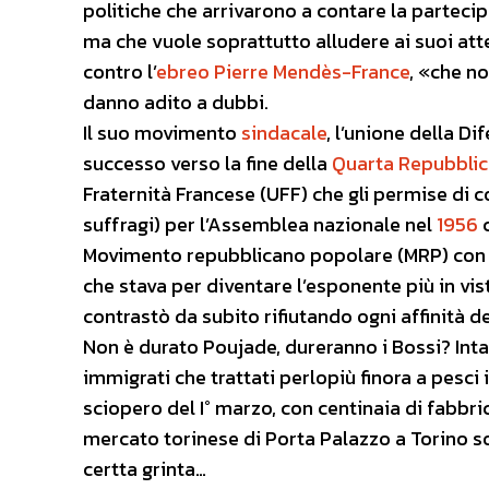
politiche che arrivarono a contare la partec
ma che vuole soprattutto alludere ai suoi at
contro l’
ebreo
Pierre Mendès-France
, «che n
danno adito a dubbi.
Il suo movimento
sindacale
, l’unione della D
successo verso la fine della
Quarta Repubblic
Fraternità Francese (UFF) che gli permise di co
suffragi) per l’Assemblea nazionale nel
1956
c
Movimento repubblicano popolare (MRP) con q
che stava per diventare l’esponente più in vis
contrastò da subito rifiutando ogni affinità de
Non è durato Poujade, dureranno i Bossi? Inta
immigrati che trattati perlopiù finora a pesci
sciopero del I° marzo, con centinaia di fabbri
mercato torinese di Porta Palazzo a Torino s
certta grinta…