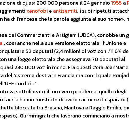
ipazione di quasi 200.000 persone il 24 gennaio
1955
a
teggiamenti
xenofobi
e
antisemiti
: i suoi ripetuti attacc
on ha di francese che la parola aggiunta al suo nome», 
ifesa dei Commercianti e Artigiani (UDCA), conobbe un 
a
, così anche nella sua versione elettorale : l’Unione e
nquistare 52 deputati (2,4 milioni di voti con l’11,6% de
on una legge elettorale che assegnava 70 deputati al
uasi 230.000 voti in meno. Fra questi c’era JeanMarie
ta dell’estrema destra in Francia ma con il quale Poujad
ll’UFF con lui….”.
nto va sottolineato il loro vero problema: quello degli
 in faccia hanno mostrato di avere cartucce da sparare (
chette bloccate tra Brescia, Mantova e Reggio Emilia, più
ospeso). Gli immigrati che lavorano cominciano a most