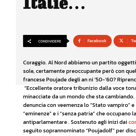
Italie…
Facebook
Tw
CONDIVIDERE
Coraggio. Al Nord abbiamo un partito oggett
sole, certamente preoccupante però con quelle
francese Poujade degli an ni ’50-’60? Ripren
“Eccellente oratore tribunizio dalla voce ton
minacciate da un mondo che sta cambiando. Egl
denuncia con veemenza lo “Stato vampiro” e i 
“eminenze” e i “senza patria” che occupano l
antiparlamentare . Sostenuto agli inizi dai
co
seguito soprannominato “Poujadolf” per dis