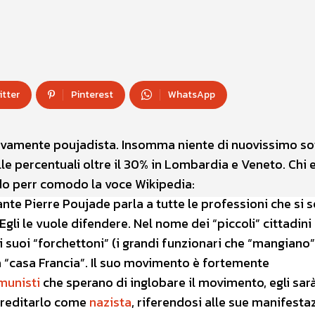
itter
Pinterest
WhatsApp
ivamente poujadista. Insomma niente di nuovissimo sot
 percentuali oltre il 30% in Lombardia e Veneto. Chi er
do perr comodo la voce Wikipedia:
ante Pierre Poujade parla a tutte le professioni che si 
i le vuole difendere. Nel nome dei “piccoli” cittadini 
suoi “forchettoni” (i grandi funzionari che “mangiano”)
a “casa Francia”. Il suo movimento è fortemente
munisti
che sperano di inglobare il movimento, egli sarà
creditarlo come
nazista
, riferendosi alle sue manifesta