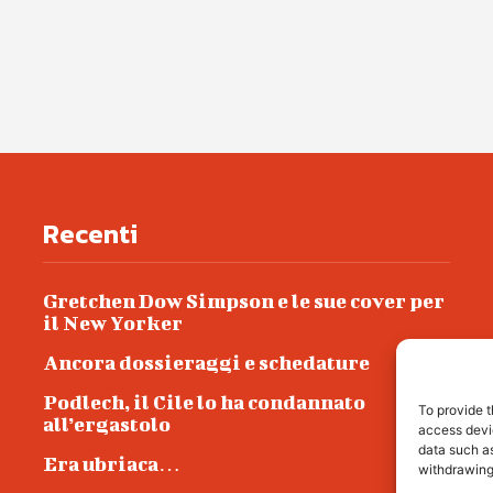
Recenti
Gretchen Dow Simpson e le sue cover per
il New Yorker
Ancora dossieraggi e schedature
Podlech, il Cile lo ha condannato
To provide t
all’ergastolo
access devic
data such as
Era ubriaca…
withdrawing