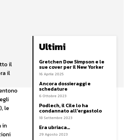
Ultimi
Gretchen Dow Simpson e le
to il
sue cover per il New Yorker
a il
16 Aprile 2025
Ancora dossieraggi e
schedature
sentono
6 Ottobre 2023
egli
Podlech, il Cile lo ha
, le
condannato all’ergastolo
18 Settembre 2023
 in
Era ubriaca…
zioni
29 Agosto 2023