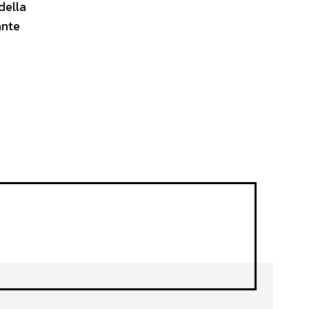
della
ante