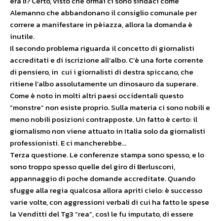
era lì? Certo, visto che ormai ci sono sindaci come
Alemanno che abbandonano il consiglio comunale per
correre a manifestare in pèiazza, allora la domanda è
inutile.
Il secondo problema riguarda il concetto di giornalisti
accreditati e di iscrizione all’albo. C’è una forte corrente
di pensiero, in cui i giornalisti di destra spiccano, che
ritiene l’albo assolutamente un dinosauro da superare.
Come è noto in molti altri paesi occidentali questo
“monstre” non esiste proprio. Sulla materia ci sono nobili e
meno nobili posizioni contrapposte. Un fatto è certo: il
giornalismo non viene attuato in Italia solo da giornalisti
professionisti. E ci mancherebbe…
Terza questione. Le conferenze stampa sono spesso, e lo
sono troppo spesso quelle del giro di Berlusconi,
appannaggio di poche domande accreditate. Quando
sfugge alla regia qualcosa allora apriti cielo: è successo
varie volte, con aggressioni verbali di cui ha fatto le spese
la Venditti del Tg3 “rea”, così le fu imputato, di essere