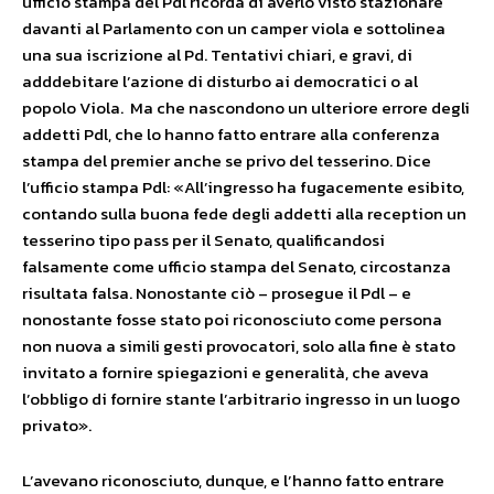
ufficio stampa del Pdl ricorda di averlo visto stazionare
davanti al Parlamento con un camper viola e sottolinea
una sua iscrizione al Pd. Tentativi chiari, e gravi, di
adddebitare l’azione di disturbo ai democratici o al
popolo Viola. Ma che nascondono un ulteriore errore degli
addetti Pdl, che lo hanno fatto entrare alla conferenza
stampa del premier anche se privo del tesserino. Dice
l’ufficio stampa Pdl: «All’ingresso ha fugacemente esibito,
contando sulla buona fede degli addetti alla reception un
tesserino tipo pass per il Senato, qualificandosi
falsamente come ufficio stampa del Senato, circostanza
risultata falsa. Nonostante ciò – prosegue il Pdl – e
nonostante fosse stato poi riconosciuto come persona
non nuova a simili gesti provocatori, solo alla fine è stato
invitato a fornire spiegazioni e generalità, che aveva
l’obbligo di fornire stante l’arbitrario ingresso in un luogo
privato».
L’avevano riconosciuto, dunque, e l’hanno fatto entrare