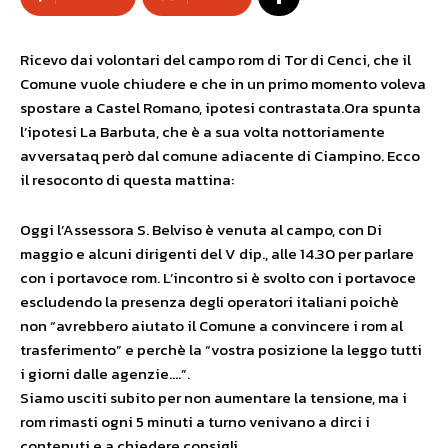
Ricevo dai volontari del campo rom di Tor di Cenci, che il
Comune vuole chiudere e che in un primo momento voleva
spostare a Castel Romano, ipotesi contrastata.Ora spunta
l’ipotesi La Barbuta, che è a sua volta nottoriamente
avversataq però dal comune adiacente di Ciampino. Ecco
il resoconto di questa mattina:
Oggi l’Assessora S. Belviso è venuta al campo, con Di
maggio e alcuni dirigenti del V dip., alle 14.30 per parlare
con i portavoce rom. L’incontro si è svolto con i portavoce
escludendo la presenza degli operatori italiani poichè
non “avrebbero aiutato il Comune a convincere i rom al
trasferimento” e perchè la “vostra posizione la leggo tutti
i giorni dalle agenzie….”.
Siamo usciti subito per non aumentare la tensione, ma i
rom rimasti ogni 5 minuti a turno venivano a dirci i
contenuti e a chiedere consigli.