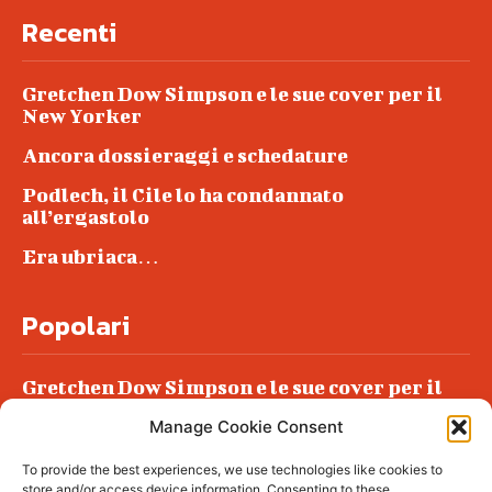
Recenti
Gretchen Dow Simpson e le sue cover per il
New Yorker
Ancora dossieraggi e schedature
Podlech, il Cile lo ha condannato
all’ergastolo
Era ubriaca…
Popolari
Gretchen Dow Simpson e le sue cover per il
New Yorker
Manage Cookie Consent
Ancora dossieraggi e schedature
To provide the best experiences, we use technologies like cookies to
Podlech, il Cile lo ha condannato
store and/or access device information. Consenting to these