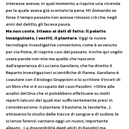
interesse avesse, in quel momento, a riaprire una vicenda
per la quale aveva già scontato la pena. Mi domando se
forse il tempo passato non avesse rimosso ciò che, negli
anni del delitto, gli faceva paura.
Ma non conta. Stiamo ai dati di fatto: il paletto
insanguinato, i vestiti, il plantare
. Oggi le nuove
tecnologie investigative consentono, come è avvenuto
per via Poma, di riaprire casi del passato. Anche qui voglio
usare parole non mie ma quelle che nascono
dall’esperienza di Luciano Garofano, che ha diretto il
Reparto Investigazioni scientifiche di Parma. Garofano è
coautore con il biologo Gruppioni e lo scrittore Vinceti di
un libro che si è occupato del caso Pasolini. «Oltre alle
analisi del Dna che si potrebbero effettuare su molti
reperti (alcuni dei quali mai sufficientemente presi in
considerazione: il plantare, il bastone, la tavoletta…),
attraverso lo studio delle tracce di sangue e di sudore, le
scienze forensi vantano oggi un nuovo, importante
alleato… La disponibilità degli abiti di Pasolini ma