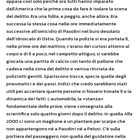
appaia così solo perché ora tutti hanno imparato
dall’America che la prima cosa da fare è isolare la scena
del delitto. Era una follia, e peggio, anche allora. Era
successa la stessa cosa nelle ore immediatamente
successive all’omicidio di Pasolini nel buio desolato
dell’Idroscalo di Ostia. Quando la polizia si era portata lì,
nelle prime ore del mattino, c’erano dei curiosi attorno al
corpo e di lì a poco, nel campetto attiguo, si sarebbe
giocata una partita di calcio con tanto di pallone che
cadeva nella zona del delitto e veniva rinviata da
poliziotti gentili. Spariscono tracce, specie quelle degli
pneumatici e dei passi. Indizi che credo sarebbero stati
utili per accertare quante persone si fossero trovate lì e la
dinamica dei fatti. L’automobile, la «stanza»
fondamentale delle prove, viene consegnata alla
scientifica solo quattro giorni dopo il delitto. In quella Alfa
2000 ci sono un maglione e un plantare per scarpe che
non appartengono né a Pasolini né a Pelosi. C’è sulla
portiera del passeggero, non quella del guidatore nella