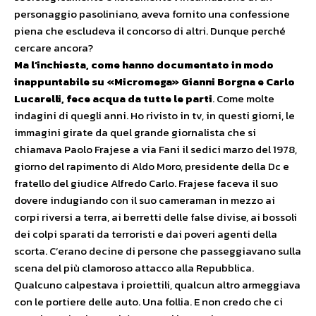
personaggio pasoliniano, aveva fornito una confessione
piena che escludeva il concorso di altri. Dunque perché
cercare ancora?
Ma l’inchiesta, come hanno documentato in modo
inappuntabile su «Micromega» Gianni Borgna e Carlo
Lucarelli, fece acqua da tutte le parti
. Come molte
indagini di quegli anni. Ho rivisto in tv, in questi giorni, le
immagini girate da quel grande giornalista che si
chiamava Paolo Frajese a via Fani il sedici marzo del 1978,
giorno del rapimento di Aldo Moro, presidente della Dc e
fratello del giudice Alfredo Carlo. Frajese faceva il suo
dovere indugiando con il suo cameraman in mezzo ai
corpi riversi a terra, ai berretti delle false divise, ai bossoli
dei colpi sparati da terroristi e dai poveri agenti della
scorta. C’erano decine di persone che passeggiavano sulla
scena del più clamoroso attacco alla Repubblica.
Qualcuno calpestava i proiettili, qualcun altro armeggiava
con le portiere delle auto. Una follia. E non credo che ci