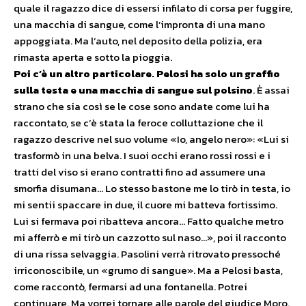
quale il ragazzo dice di essersi infilato di corsa per fuggire,
una macchia di sangue, come l’impronta di una mano
appoggiata. Ma l’auto, nel deposito della polizia, era
rimasta aperta e sotto la pioggia.
Poi c’è un altro particolare. Pelosi ha solo un graffio
sulla testa e una macchia di sangue sul polsino
. È assai
strano che sia così se le cose sono andate come lui ha
raccontato, se c’è stata la feroce colluttazione che il
ragazzo descrive nel suo volume «Io, angelo nero»: «Lui si
trasformò in una belva. I suoi occhi erano rossi rossi e i
tratti del viso si erano contratti fino ad assumere una
smorfia disumana… Lo stesso bastone me lo tirò in testa, io
mi sentii spaccare in due, il cuore mi batteva fortissimo.
Lui si fermava poi ribatteva ancora… Fatto qualche metro
mi afferrò e mi tirò un cazzotto sul naso…», poi il racconto
di una rissa selvaggia. Pasolini verrà ritrovato pressoché
irriconoscibile, un «grumo di sangue». Ma a Pelosi basta,
come raccontò, fermarsi ad una fontanella. Potrei
continuare. Ma vorrei tornare alle parole del giudice Moro.