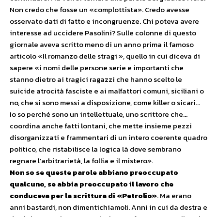
Non credo che fosse un «complottista». Credo avesse
osservato dati di fatto e incongruenze. Chi poteva avere
interesse ad uccidere Pasolini? Sulle colonne di questo
giornale aveva scritto meno di un anno prima il famoso
articolo «Il romanzo delle stragi », quello in cui diceva di
sapere «i nomi delle persone serie e importanti che
stanno dietro ai tragici ragazzi che hanno scelto le
suicide atrocità fasciste e ai malfattori comuni, siciliani o
no, che si sono messi a disposizione, come killer o sicari…
Io so perché sono un intellettuale, uno scrittore che…
coordina anche fatti lontani, che mette insieme pezzi
disorganizzati e frammentari di un intero coerente quadro
politico, che ristabilisce la logica là dove sembrano
regnare l’arbitrarietà, la follia e il mistero».
Non so se queste parole abbiano preoccupato
qualcuno, se abbia preoccupato il lavoro che
conduceva per la scrittura di «Petrolio»
. Ma erano
anni bastardi, non dimentichiamoli. Anni in cui da destra e