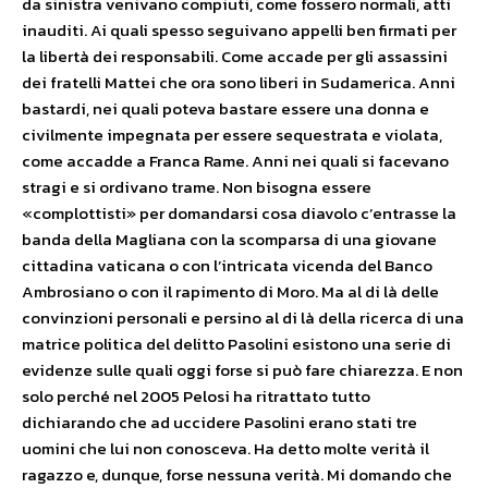
da sinistra venivano compiuti, come fossero normali, atti
inauditi. Ai quali spesso seguivano appelli ben firmati per
la libertà dei responsabili. Come accade per gli assassini
dei fratelli Mattei che ora sono liberi in Sudamerica. Anni
bastardi, nei quali poteva bastare essere una donna e
civilmente impegnata per essere sequestrata e violata,
come accadde a Franca Rame. Anni nei quali si facevano
stragi e si ordivano trame. Non bisogna essere
«complottisti» per domandarsi cosa diavolo c’entrasse la
banda della Magliana con la scomparsa di una giovane
cittadina vaticana o con l’intricata vicenda del Banco
Ambrosiano o con il rapimento di Moro. Ma al di là delle
convinzioni personali e persino al di là della ricerca di una
matrice politica del delitto Pasolini esistono una serie di
evidenze sulle quali oggi forse si può fare chiarezza. E non
solo perché nel 2005 Pelosi ha ritrattato tutto
dichiarando che ad uccidere Pasolini erano stati tre
uomini che lui non conosceva. Ha detto molte verità il
ragazzo e, dunque, forse nessuna verità. Mi domando che