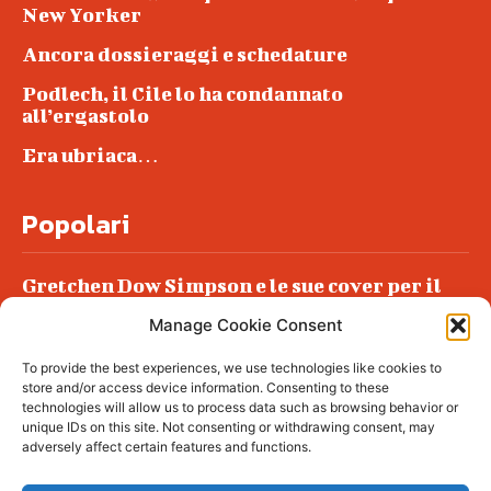
New Yorker
Ancora dossieraggi e schedature
Podlech, il Cile lo ha condannato
all’ergastolo
Era ubriaca…
Popolari
Gretchen Dow Simpson e le sue cover per il
New Yorker
Manage Cookie Consent
Ancora dossieraggi e schedature
To provide the best experiences, we use technologies like cookies to
Podlech, il Cile lo ha condannato
store and/or access device information. Consenting to these
all’ergastolo
technologies will allow us to process data such as browsing behavior or
unique IDs on this site. Not consenting or withdrawing consent, may
Era ubriaca…
adversely affect certain features and functions.