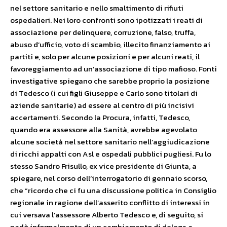
nel settore sanitario e nello smaltimento di rifiuti
ospedalieri. Nei loro confronti sono ipotizzati i reati di
associazione per delinquere, corruzione, falso, truffa,
abuso d’ufficio, voto di scambio, illecito finanziamento ai
partiti e, solo per alcune posizioni e per alcuni reati, il
favoreggiamento ad un’associazione di tipo mafioso. Fonti
investigative spiegano che sarebbe proprio la posizione
di Tedesco (i cui figli Giuseppe e Carlo sono titolari di
aziende sanitarie) ad essere al centro di più incisivi
accertamenti. Secondo la Procura, infatti, Tedesco,
quando era assessore alla Sanità, avrebbe agevolato
alcune società nel settore sanitario nell’aggiudicazione
di ricchi appalti con Asl e ospedali pubblici pugliesi. Fu lo
stesso Sandro Frisullo, ex vice presidente di Giunta, a
spiegare, nel corso dell’interrogatorio di gennaio scorso,
che “ricordo che ci fu una discussione politica in Consiglio
regionale in ragione dell’asserito conflitto di interessi in
cui versava l’assessore Alberto Tedesco e, di seguito, si
parlò informalmente di un cambiamento di delega a