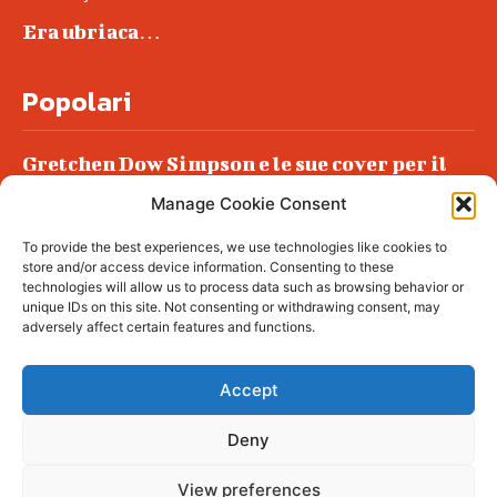
Era ubriaca…
Popolari
Gretchen Dow Simpson e le sue cover per il
New Yorker
Manage Cookie Consent
Ancora dossieraggi e schedature
To provide the best experiences, we use technologies like cookies to
Podlech, il Cile lo ha condannato
store and/or access device information. Consenting to these
all’ergastolo
technologies will allow us to process data such as browsing behavior or
unique IDs on this site. Not consenting or withdrawing consent, may
Era ubriaca…
adversely affect certain features and functions.
Accept
Deny
© tagDiv - All rights reserved. Made with
Newspaper Theme. Center Magazine is our
complete News Portal about living, lifestyle,
View preferences