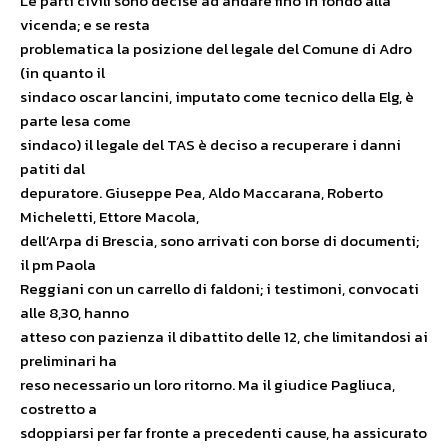
Le parti civili sono decise ad andare fino in fondo alla
vicenda; e se resta
problematica la posizione del legale del Comune di Adro
(in quanto il
sindaco oscar lancini, imputato come tecnico della Elg, è
parte lesa come
sindaco) il legale del TAS è deciso a recuperare i danni
patiti dal
depuratore. Giuseppe Pea, Aldo Maccarana, Roberto
Micheletti, Ettore Macola,
dell’Arpa di Brescia, sono arrivati con borse di documenti;
il pm Paola
Reggiani con un carrello di faldoni; i testimoni, convocati
alle 8,30, hanno
atteso con pazienza il dibattito delle 12, che limitandosi ai
preliminari ha
reso necessario un loro ritorno. Ma il giudice Pagliuca,
costretto a
sdoppiarsi per far fronte a precedenti cause, ha assicurato