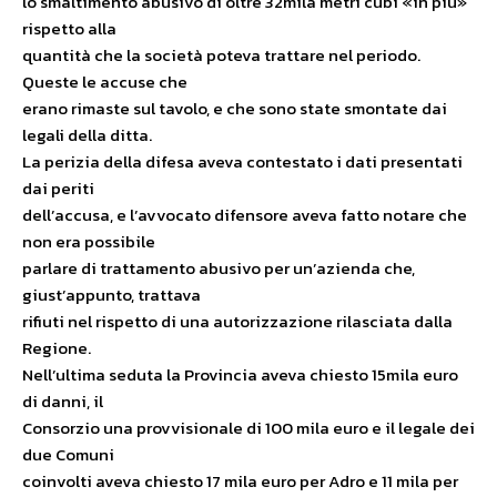
lo smaltimento abusivo di oltre 32mila metri cubi «in più»
rispetto alla
quantità che la società poteva trattare nel periodo.
Queste le accuse che
erano rimaste sul tavolo, e che sono state smontate dai
legali della ditta.
La perizia della difesa aveva contestato i dati presentati
dai periti
dell’accusa, e l’avvocato difensore aveva fatto notare che
non era possibile
parlare di trattamento abusivo per un’azienda che,
giust’appunto, trattava
rifiuti nel rispetto di una autorizzazione rilasciata dalla
Regione.
Nell’ultima seduta la Provincia aveva chiesto 15mila euro
di danni, il
Consorzio una provvisionale di 100 mila euro e il legale dei
due Comuni
coinvolti aveva chiesto 17 mila euro per Adro e 11 mila per