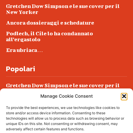
Gretchen Dow Simpson e le sue cover per il
New Yorker
Ancora dossieraggi e schedature
Podlech, il Cile lo ha condannato
all’ergastolo
Era ubriaca…
Popolari
Gretchen Dow Simpson e le sue cover per il
New Yorker
Manage Cookie Consent
Ancora dossieraggi e schedature
To provide the best experiences, we use technologies like cookies to
Podlech, il Cile lo ha condannato
store and/or access device information. Consenting to these
all’ergastolo
technologies will allow us to process data such as browsing behavior or
unique IDs on this site. Not consenting or withdrawing consent, may
Era ubriaca…
adversely affect certain features and functions.