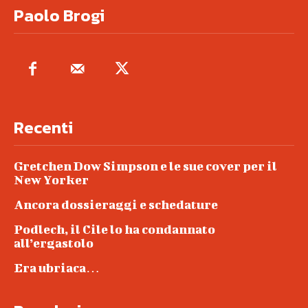
Paolo Brogi
Recenti
Gretchen Dow Simpson e le sue cover per il
New Yorker
Ancora dossieraggi e schedature
Podlech, il Cile lo ha condannato
all’ergastolo
Era ubriaca…