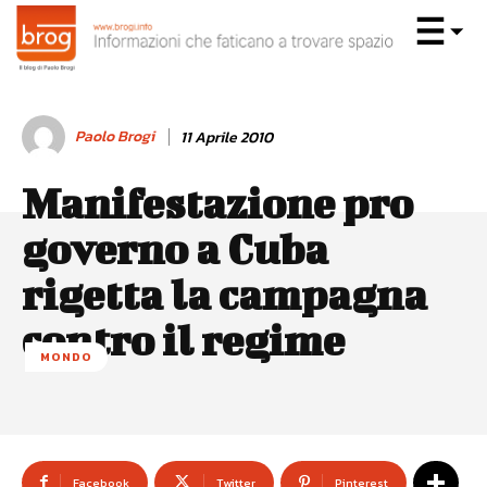
Paolo Brogi
11 Aprile 2010
Manifestazione pro
governo a Cuba
rigetta la campagna
contro il regime
MONDO
Facebook
Twitter
Pinterest