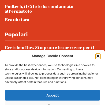
Podlech, il Cile lo ha condannato
all’ergastolo
Era ubriaca…
Popolari
Gretchen Dow Simpson e le sue cover per il
New Yorker
Manage Cookie Consent
Ancora dossieraggi e schedature
To provide the best experiences, we use technologies like cookies to
Podlech, il Cile lo ha condannato
store and/or access device information. Consenting to these
all’ergastolo
technologies will allow us to process data such as browsing behavior or
unique IDs on this site. Not consenting or withdrawing consent, may
Era ubriaca…
adversely affect certain features and functions.
Accept