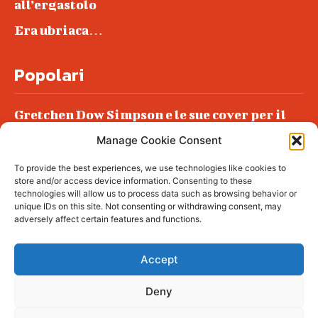
all’ergastolo
Era ubriaca…
Popolari
Gretchen Dow Simpson e le sue cover per il
New Yorker
Manage Cookie Consent
Ancora dossieraggi e schedature
To provide the best experiences, we use technologies like cookies to
Podlech, il Cile lo ha condannato
store and/or access device information. Consenting to these
all’ergastolo
technologies will allow us to process data such as browsing behavior or
unique IDs on this site. Not consenting or withdrawing consent, may
Era ubriaca…
adversely affect certain features and functions.
Accept
Deny
© tagDiv - All rights reserved. Made with
Newspaper Theme. Center Magazine is our