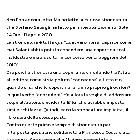
Non l’ho ancora letto. Ma ho letto la curiosa stroncatura
che Stefano Salis gli ha fatto per interposizione sul Sole
24 Ore l’11 aprile 2010.
La stroncatura è tutta qui: “…davvero non si capisce come
mai Salani abbia potuto concedere una copertina così
maldestra e malriuscita. In concorso per la peggiore del
2010”.
Ora perché stroncare una copertina, chiedendo tra l’altro
all’editore come si sia potuto “concedere” a tutto ciò,
quando si sa che le copertine le fanno proprio gli editori?
In quel verbo “concedere” c’è allora la voglia di addossare
colpe all’autore, è evidente. E’ lui che avrebbe imposto
simile schifezza. Quindi, ecco la stroncatura implicita, il
libro sarà della stessa pasta…
Contro questo primo esempio di stroncatura per
interposta questione solidarietà a Francesco Costa e alla
sua opera. Che stasera alle 21 viene presentata a