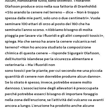
Alcuni, nonostante tutto, sono ottimisti. Thorarinn
Olafsson produce orzo nella sua fattoria di Dranhshlid:
«Sto arando la cenere nel terreno – dice – Non è troppo
spessa dalle mie parti, solo uno o due centimetri». Vuole
seminare 100 ettari di orzo al posto dei 160 che ha
seminato l’anno scorso. «Abbiamo bisogno di molta
pioggia per lavare via i fluoridi e gli altri composti tossici»,
spiega. Ma che senso ha arare la cenere vulcanica nel
terreno? «Non ho ancora studiato la composizione
chimica di questa cenere – risponde Sigurgeir Olafsson,
dell’Autorità islandese per la sicurezza alimentare e
veterinaria – Ma i fluoridi non
sono tossici per le piante, per cui secondo me una piccola
quantità di cenere non dovrebbe produrre alcun danno».
Se lo strato è spesso, invece, potrebbe essere molto
dannoso. L’associazione degli allevatori è preoccupata
perché potrebbe esserci bisogno di importare foraggio
nella zona dell’eruzione, se l’attività del vulcano va avanti
ancora a lungo. L’eruzione ha prodotto anche alcune