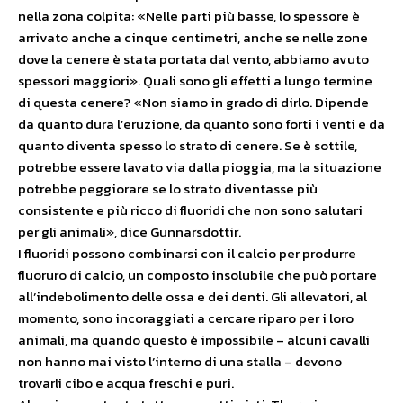
nella zona colpita: «Nelle parti più basse, lo spessore è
arrivato anche a cinque centimetri, anche se nelle zone
dove la cenere è stata portata dal vento, abbiamo avuto
spessori maggiori». Quali sono gli effetti a lungo termine
di questa cenere? «Non siamo in grado di dirlo. Dipende
da quanto dura l’eruzione, da quanto sono forti i venti e da
quanto diventa spesso lo strato di cenere. Se è sottile,
potrebbe essere lavato via dalla pioggia, ma la situazione
potrebbe peggiorare se lo strato diventasse più
consistente e più ricco di fluoridi che non sono salutari
per gli animali», dice Gunnarsdottir.
I fluoridi possono combinarsi con il calcio per produrre
fluoruro di calcio, un composto insolubile che può portare
all’indebolimento delle ossa e dei denti. Gli allevatori, al
momento, sono incoraggiati a cercare riparo per i loro
animali, ma quando questo è impossibile – alcuni cavalli
non hanno mai visto l’interno di una stalla – devono
trovarli cibo e acqua freschi e puri.