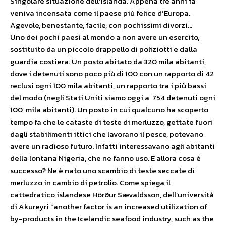
Singolare situazione dell’Islanda. Appena tre anni fa
veniva incensata come il paese più felice d’Europa.
Agevole, benestante, facile, con pochissimi divorzi…
Uno dei pochi paesi al mondo a non avere un esercito,
sostituito da un piccolo drappello di poliziotti e dalla
guardia costiera. Un posto abitato da 320 mila abitanti,
dove i detenuti sono poco più di 100 con un rapporto di 42
reclusi ogni 100 mila abitanti, un rapporto tra i più bassi
del modo (negli Stati Uniti siamo oggi a 754 detenuti ogni
100 mila abitanti). Un posto in cui qualcuno ha scoperto
tempo fa che le cataste di teste di merluzzo, gettate fuori
dagli stabilimenti ittici che lavorano il pesce, potevano
avere un radioso futuro. Infatti interessavano agli abitanti
della lontana Nigeria, che ne fanno uso. E allora cosa è
successo? Ne è nato uno scambio di teste seccate di
merluzzo in cambio di petrolio.
Come spiega il
cattedratico islandese
Hörður Sævaldsson, dell’università
di Akureyri
“another factor is an increased utilization of
by-products in the Icelandic seafood industry, such as the