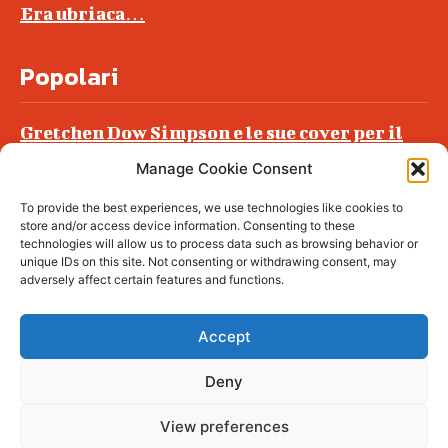
Era ubriaca…
Popolari
Gretchen Dow Simpson e le sue cover per il
New Yorker
Manage Cookie Consent
Ancora dossieraggi e schedature
To provide the best experiences, we use technologies like cookies to
Podlech, il Cile lo ha condannato
store and/or access device information. Consenting to these
all’ergastolo
technologies will allow us to process data such as browsing behavior or
unique IDs on this site. Not consenting or withdrawing consent, may
Era ubriaca…
adversely affect certain features and functions.
Accept
Deny
© tagDiv - All rights reserved. Made with
Newspaper Theme. Center Magazine is our
complete News Portal about living, lifestyle,
View preferences
fashion and wellness. Take your time and