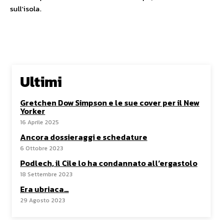
sull’isola.
Ultimi
Gretchen Dow Simpson e le sue cover per il New
Yorker
16 Aprile 2025
Ancora dossieraggi e schedature
6 Ottobre 2023
Podlech, il Cile lo ha condannato all’ergastolo
18 Settembre 2023
Era ubriaca…
29 Agosto 2023