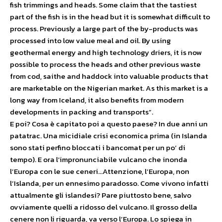
fish trimmings and heads. Some claim that the tastiest
part of the fish is in the head but it is somewhat difficult to
process. Previously a large part of the by-products was
processed into low value meal and oil. By using
geothermal energy and high technology driers, it is now
possible to process the heads and other previous waste
from cod, saithe and haddock into valuable products that
are marketable on the Nigerian market. As this market is a
long way from Iceland, it also benefits from modern
developments in packing and transports”.
E poi? Cosa è capitato poi a questo paese? In due anni un
patatrac. Una micidiale crisi economica prima (in Islanda
sono stati perfino bloccati i bancomat per un po’ di
tempo). E ora l’impronunciabile vulcano che inonda
l’Europa con le sue ceneri…Attenzione, l’Europa, non
l’Islanda, per un ennesimo paradosso. Come vivono infatti
attualmente gli islandesi? Pare piuttosto bene, salvo
ovviamente quelli a ridosso del vulcano. Il grosso della
cenere non li riguarda, va verso l’Europa. Lo spiega in