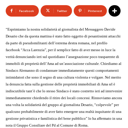
Facebook
Twitter
Pinterest
“Esprimiamo la nostra solidarietà al giornalista del Messaggero Davide
Desario che da questa mattina è stato fatto oggetto di pesantissimi attacchi
da parte di pseudomilitanti dell’estrema destra romana, nel profilo
facebook “Acca Larenzia”, per il semplice fatto di aver messo in luce la
verità denunciando ieri sul quotidiano l’assegnazione poco trasparente di
immobili di proprietà dell’Ama ad un’associazione culturale.
Chiediamo al
Sindaco Alemanno di condannare immediatamente questi comportamenti
intimidatori che sono il segno di una cultura violenta e volgare. Nel merito
la denuncia fatta sulla gestione delle proprietà immobiliari di Ama srl è
indiscutibile tant’è che lo stesso Sindaco è stato costretto ieri ad intervenire
immediatamente chiedendo il ritiro dei locali concessi. Rinnoviamo ancora
una volta la solidarietà del gruppo al giornalista Desario, “colpevole” per
qualcuno probabilmente di aver fatto emergere una realtà inquitante di una
gestione privatistica e familistica del bene pubblico” lo ha affermato in una
.
nota il Gruppo Consiliare del Pd al Comune di Roma