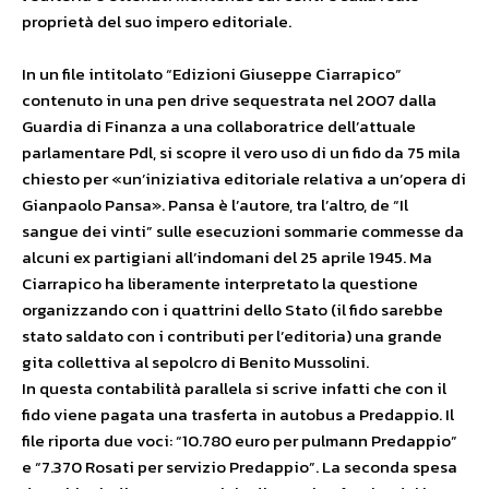
proprietà del suo impero editoriale.
In un file intitolato “Edizioni Giuseppe Ciarrapico”
contenuto in una pen drive sequestrata nel 2007 dalla
Guardia di Finanza a una collaboratrice dell’attuale
parlamentare Pdl, si scopre il vero uso di un fido da 75 mila
chiesto per «un’iniziativa editoriale relativa a un’opera di
Gianpaolo Pansa». Pansa è l’autore, tra l’altro, de “Il
sangue dei vinti” sulle esecuzioni sommarie commesse da
alcuni ex partigiani all’indomani del 25 aprile 1945. Ma
Ciarrapico ha liberamente interpretato la questione
organizzando con i quattrini dello Stato (il fido sarebbe
stato saldato con i contributi per l’editoria) una grande
gita collettiva al sepolcro di Benito Mussolini.
In questa contabilità parallela si scrive infatti che con il
fido viene pagata una trasferta in autobus a Predappio. Il
file riporta due voci: “10.780 euro per pulmann Predappio”
e “7.370 Rosati per servizio Predappio”. La seconda spesa