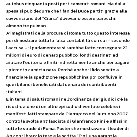
autobus cinquanta posti per i camerati romani. Ma dalla
spesa si può dedurre che i fan del Duce partiti grazie alla
sovvenzione del “Ciarra” dovevano essere parecchi:
almeno tre pulman.
Ai magistrati della procura di Roma tutto questo interessa
per dimostrare tutta la falsa contabilità con cui – secondo
l’accusa – il parlamentare si sarebbe fatto consegnare 22
milioni di euro di denaro pubblico: fondi destinati ad
aiutare l’editoria e finiti indirettamente anche per pagare
i picnic in camicia nera. Perchè anche il fido servito a
finanziare la spedizione repubblichina poi confluiva in
quei bilanci beneficiati dal denaro dei contribuenti
italiani.
E in tema di saluti romani nell’ordinanza dei giudici c’è la
ricostruzione di un altro episodio diventato celebre: i
manifesti fatti stampare da Ciarrapico nell’autunno 2007
contro la svolta antifascista di Gianfranco Fini e affissi in
tutte le strade di Roma. Poster che mostravano il leader di
An con il braccio teso e la scritta “Fini, una garanzia