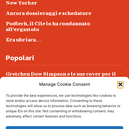
New Yorker
Ancora dossieraggi e schedature
Podlech, il Cile lo ha condannato
all’ergastolo
Era ubriaca…
Popolari
Gretchen Dow Simpson e le sue cover per il
New Yorker
Manage Cookie Consent
Ancora dossieraggi e schedature
To provide the best experiences, we use technologies like cookies to
Podlech, il Cile lo ha condannato
store and/or access device information. Consenting to these
all’ergastolo
technologies will allow us to process data such as browsing behavior or
unique IDs on this site. Not consenting or withdrawing consent, may
Era ubriaca…
adversely affect certain features and functions.