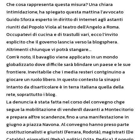
Che cosa rappresenta questa misura? Una chiara
intimidazione, ha spiegato questa mattina l’avvocato
Guido Sforza esperto in diritto di internet agli astanti
riuniti dal Popolo Viola al teatro dell’Angelo a Roma.
Occupatevi di cucina e di trastulli vari, ecco l’invito
esplicito che il governo lasncia verso la blogsphera.
Altrimenti chiunque vi potrà stangare…
Com’è noto, il bavaglio viene applicato in un mondo
globalizzato dove difficile sarà blindare un paese e le sue
frontiere. Inevitabile che i media resteri contginuino a
giocare un ruolo libero. In questo contesto la sinapsi
intanto da disarticolare è in terra italiana quella della
rete, soprattutto i blog.
La denuncia è stata fatta nel corso del convegno chge
segue la mobilitazione di venderdì davanti a Montecitorio
e prepara alftre scandenze, fino a una manifestazione in
giugno a piazza Navona. Al convegno hanno preso parte
costituzionalisti e giuristi (Ferrara, Rodotà), magistrati (De
Cataldo), giornalisti (Beha), politici (Vita, Pedica). Il popolo