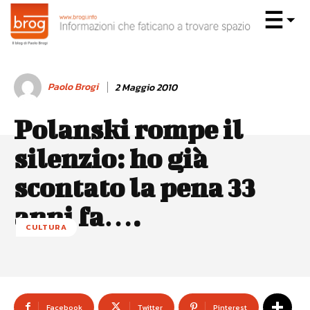
Paolo Brogi
2 Maggio 2010
Polanski rompe il
silenzio: ho già
scontato la pena 33
anni fa….
CULTURA
Facebook
Twitter
Pinterest