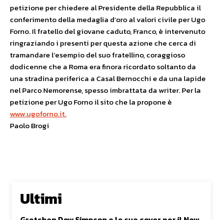
petizione per chiedere al Presidente della Repubblica il
conferimento della medaglia d’oro al valori civile per Ugo
Forno. Il fratello del giovane caduto, Franco, è intervenuto
ringraziando i presenti per questa azione che cerca di
tramandare l’esempio del suo fratellino, coraggioso
dodicenne che a Roma era finora ricordato soltanto da
una stradina periferica a Casal Bernocchi e da una lapide
nel Parco Nemorense, spesso imbrattata da writer. Per la
petizione per Ugo Forno il sito che la propone è
www.ugoforno.it
.
Paolo Brogi
Ultimi
Gretchen Dow Simpson e le sue cover per il New