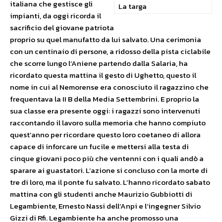
italiana che gestisce gli
La targa
impianti, da oggi ricorda il
sacrificio del giovane patriota
proprio su quel manufatto da lui salvato. Una cerimonia
con un centinaio di persone, a ridosso della pista ciclabile
che scorre lungo l’Aniene partendo dalla Salaria, ha
ricordato questa mattina il gesto di Ughetto, questo il
nome in cui al Nemorense era conosciuto il ragazzino che
frequentava la II B della Media Settembrini. E proprio la
sua classe era presente oggi: i ragazzi sono intervenuti
raccontando il lavoro sulla memoria che hanno compiuto
quest’anno per ricordare questo loro coetaneo di allora
capace di inforcare un fucile e mettersi alla testa di
cinque giovani poco più che ventenni con i quali andò a
sparare ai guastatori. L’azione si concluso con la morte di
tre di loro, ma il ponte fu salvato. L’hanno ricordato sabato
mattina con gli studenti anche Maurizio Gubbiotti di
Legambiente, Ernesto Nassi dell’Anpi e l’ingegner Silvio
Gizzi di Rfi. Legambiente ha anche promosso una