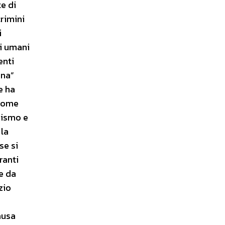
e di
crimini
i
ri umani
enti
ina”
e ha
 come
nismo e
 la
se si
ranti
e da
zio
ausa