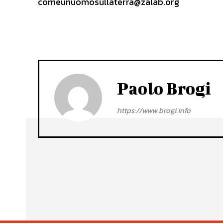
comeunuomosullaterra@zalab.org
Paolo Brogi
https://www.brogi.info