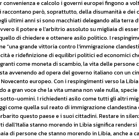
 convenienza e calcolo i governi europei fingono a volt
ci raccontano però, soprattutto, della disumanità e dei 
degli ultimi anni si sono macchiati delegando alla terra d
vvero il potere e l’arbitrio assoluto su migliaia di esse
quello di chiedere e ottenere asilo politico. I respingim
ome “una grande vittoria contro l’immigrazione clandest
cità e ridefinizione di equilibri politici ed economici ch
migranti come moneta di scambio, la vita delle persone
sta avvenendo ad opera del governo italiano con un ci
l Novecento europeo. Con i respingimenti verso la Libia
ando a gran voce che la vita umana non vale nulla, specie 
otto-uomini. I richiedenti asilo come tutti gli altri mig
leggi come quella sul reato di immigrazione clandestina 
barito questo paese e i suoi cittadini. Restare in silen
i dall’Italia stanno morendo in Libia significa rendersi
naia di persone che stanno morendo in Libia, anche a c