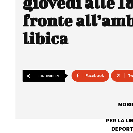
giovedì alle 1
fronte all’am
libica
Facebook
Tw
CONDIVIDERE
MOBI
PER LA LI
DEPORTA