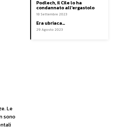
Podlech, il Cile lo ha
condannato all’ergastolo
18 Settembre 2023
Era ubriaca…
29 Agosto 2023
ze. Le
on sono
ntali