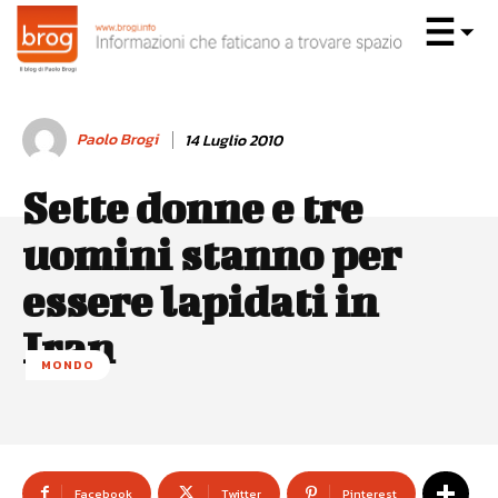
Paolo Brogi
14 Luglio 2010
Sette donne e tre
uomini stanno per
essere lapidati in
Iran
MONDO
Facebook
Twitter
Pinterest