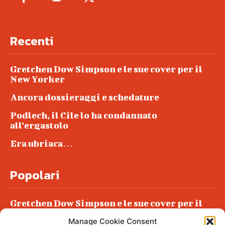
Recenti
Gretchen Dow Simpson e le sue cover per il
New Yorker
Ancora dossieraggi e schedature
Podlech, il Cile lo ha condannato
all’ergastolo
Era ubriaca…
Popolari
Gretchen Dow Simpson e le sue cover per il
New Yorker
Manage Cookie Consent