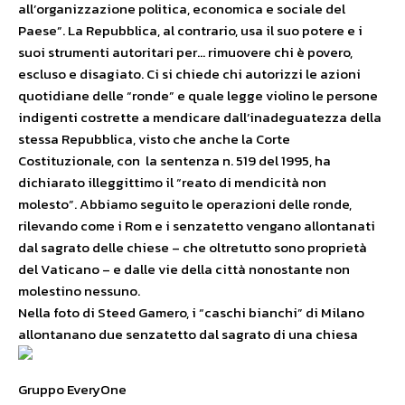
all’organizzazione politica, economica e sociale del
Paese”. La Repubblica, al contrario, usa il suo potere e i
suoi strumenti autoritari per… rimuovere chi è povero,
escluso e disagiato. Ci si chiede chi autorizzi le azioni
quotidiane delle “ronde” e quale legge violino le persone
indigenti costrette a mendicare dall’inadeguatezza della
stessa Repubblica, visto che anche la Corte
Costituzionale, con la sentenza n. 519 del 1995, ha
dichiarato illeggittimo il “reato di mendicità non
molesto”. Abbiamo seguito le operazioni delle ronde,
rilevando come i Rom e i senzatetto vengano allontanati
dal sagrato delle chiese – che oltretutto sono proprietà
del Vaticano – e dalle vie della città nonostante non
molestino nessuno.
Nella foto di Steed Gamero, i “caschi bianchi” di Milano
allontanano due senzatetto dal sagrato di una chiesa
Gruppo EveryOne