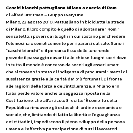
Caschi bianchi pattugliano Milano a caccia di Rom
di Alfred Breitman – Gruppo EveryOne
Milano, 22 agosto 2010. Pattugliano in bicicletta le strade
di Milano. Il loro compito è quello di allontanare i Rom, i
senzatetto, i poveri dai luoghi in cui sostano per chiedere
l’elemosina o semplicemente per ripararsi dal sole. Sono i
“caschi bianchi” e il percorso fisso delle loro ronde
prevede il passaggio davanti alle chiese: luoghi sacri dove
in tutto il mondo è concesso da secoli agli esseri umani
che si trovano in stato di indigenza di procurarsi i mezzi di
sussistenza grazie alla carità dei più fortunati. Di fronte
alle ragioni della forza e dell’intolleranza, a Milano e in
Italia perde valore anche la saggezza riposta nella
Costituzione, che all’articolo 3 recita: “È compito della
Repubblica rimuovere gli ostacoli di ordine economico e
sociale, che, limitando di fatto la libertà e l’eguaglianza
dei cittadini, impediscono il pieno sviluppo della persona
umana e l’effettiva partecipazione di tutti i lavoratori