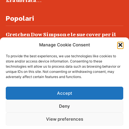
Era ubriaca…
Popolari
Gretchen Dow Simpson e le sue cover per il
New Yorker
Manage Cookie Consent
Ancora dossieraggi e schedature
To provide the best experiences, we use technologies like cookies to
Podlech, il Cile lo ha condannato
store and/or access device information. Consenting to these
all’ergastolo
technologies will allow us to process data such as browsing behavior or
unique IDs on this site. Not consenting or withdrawing consent, may
Era ubriaca…
adversely affect certain features and functions.
Accept
Deny
© tagDiv - All rights reserved. Made with
Newspaper Theme. Center Magazine is our
complete News Portal about living, lifestyle,
View preferences
fashion and wellness. Take your time and
immerse yourself in this amazing