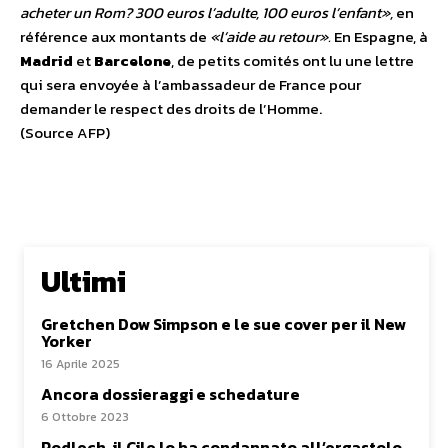
acheter un Rom? 300 euros l’adulte, 100 euros l’enfant»,
en
référence aux montants de
«l’aide au retour».
En Espagne, à
Madrid
et
Barcelone
, de petits comités ont lu une lettre
qui sera envoyée à l’ambassadeur de France pour
demander le respect des droits de l’Homme.
(Source AFP)
Ultimi
Gretchen Dow Simpson e le sue cover per il New
Yorker
16 Aprile 2025
Ancora dossieraggi e schedature
6 Ottobre 2023
Podlech, il Cile lo ha condannato all’ergastolo