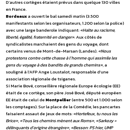
D’autres cortèges étaient prévus dans quelque 130 villes
en France.
Bordeaux
a ouvert le bal samedi matin (3.500
manifestants selon les organisateurs, 1.200 selon la police)
avec une large banderole indiquant:
«Halte au racisme,
liberté, égalité, fraternité en danger».
Aux côtés de
syndicalistes marchaient des gens du voyage, dont
certains venus de Mont-de-Marsan (Landes).
«Nous
protestons contre cette chasse à l’homme qui assimile les
gens du voyage à des bandits de grands chemins»,
a
souligné à l’AFP Ange Loustalot, responsable d’une
association régionale de tsiganes.
Si Marie Bové, conseillère régionale Europe écologie (EE)
était de ce cortège, son père José Bové, député européen
EE était de celui de
Montpellier
(entre 500 et 1.000 selon
les comptages). Sur la place de la Comédie, les pancartes
faisaient assaut de jeux de mots:
«Hortefeux, tu nous les
Brice», «Tous les chemins mènent aux Roms», «Sarkozy =
délinquants d’origine étrangère», «Besson: PS hier, UMP