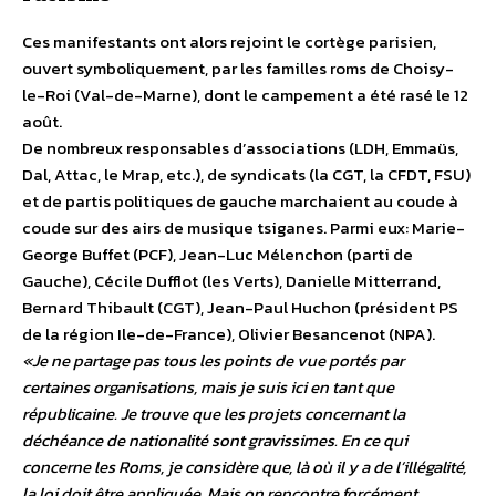
Ces manifestants ont alors rejoint le cortège parisien,
ouvert symboliquement, par les familles roms de Choisy-
le-Roi (Val-de-Marne), dont le campement a été rasé le 12
août.
De nombreux responsables d’associations (LDH, Emmaüs,
Dal, Attac, le Mrap, etc.), de syndicats (la CGT, la CFDT, FSU)
et de partis politiques de gauche marchaient au coude à
coude sur des airs de musique tsiganes. Parmi eux: Marie-
George Buffet (PCF), Jean-Luc Mélenchon (parti de
Gauche), Cécile Dufflot (les Verts), Danielle Mitterrand,
Bernard Thibault (CGT), Jean-Paul Huchon (président PS
de la région Ile-de-France), Olivier Besancenot (NPA).
«Je ne partage pas tous les points de vue portés par
certaines organisations, mais je suis ici en tant que
républicaine. Je trouve que les projets concernant la
déchéance de nationalité sont gravissimes. En ce qui
concerne les Roms, je considère que, là où il y a de l’illégalité,
la loi doit être appliquée. Mais on rencontre forcément