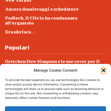
New Yorker
Ancora dossieraggi e schedature
Podlech, il Cile lo ha condannato
all’ergastolo
Era ubriaca…
Popolari
Gretchen Dow Simpson e le sue cover per il
New Yorker
Manage Cookie Consent
Ancora dossieraggi e schedature
To provide the best experiences, we use technologies like cookies to
Podlech, il Cile lo ha condannato
store and/or access device information. Consenting to these
all’ergastolo
technologies will allow us to process data such as browsing behavior or
unique IDs on this site. Not consenting or withdrawing consent, may
Era ubriaca…
adversely affect certain features and functions.