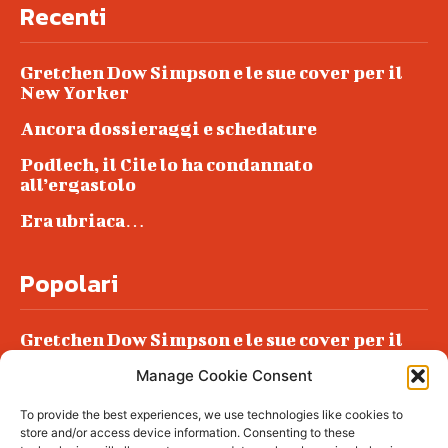
Recenti
Gretchen Dow Simpson e le sue cover per il
New Yorker
Ancora dossieraggi e schedature
Podlech, il Cile lo ha condannato
all’ergastolo
Era ubriaca…
Popolari
Gretchen Dow Simpson e le sue cover per il
New Yorker
Manage Cookie Consent
Ancora dossieraggi e schedature
To provide the best experiences, we use technologies like cookies to
Podlech, il Cile lo ha condannato
store and/or access device information. Consenting to these