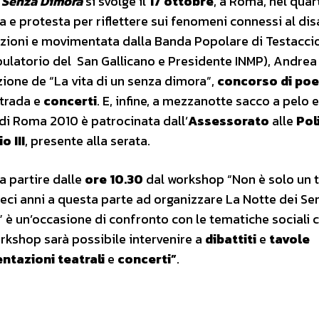
i Senza Dimora
si svolge il
17 ottobre
, a Roma,
nel quar
a e protesta per riflettere sui fenomeni connessi al dis
azioni e movimentata dalla Banda Popolare di Testaccio
bulatorio del San Gallicano e Presidente INMP), Andrea
ione de “La vita di un senza dimora”,
concorso di poe
strada e
concerti
. E, infine, a mezzanotte sacco a pelo 
di Roma 2010 è patrocinata dall’
Assessorato
alle
Pol
o III
, presente alla serata.
a partire dalle
ore 10.30
dal workshop “Non è solo un t
eci anni a questa parte ad organizzare La Notte dei Se
” è un’occasione di confronto con le tematiche sociali 
orkshop sarà possibile intervenire a
dibattiti
e
tavole
ntazioni teatrali
e
concerti”
.