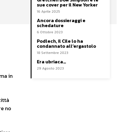
sue cover per il New Yorker
16 Aprile 2025
Ancora dossieraggi e
schedature
6 Ottobre 2023
Podlech, il Cile lo ha
condannato all’ergastolo
18 Settembre 2023
Era ubriaca…
29 Agosto 2023
ima in
città
re no