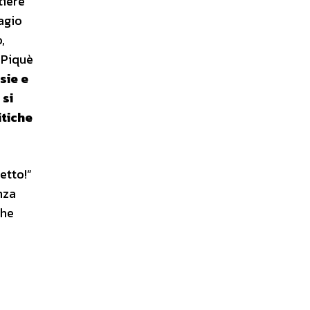
tiere
agio
,
 Piquè
sie e
e
si
itiche
etto!”
nza
che