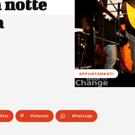
 notte
a
APPUNTAMENTI
itter
Pinterest
WhatsApp