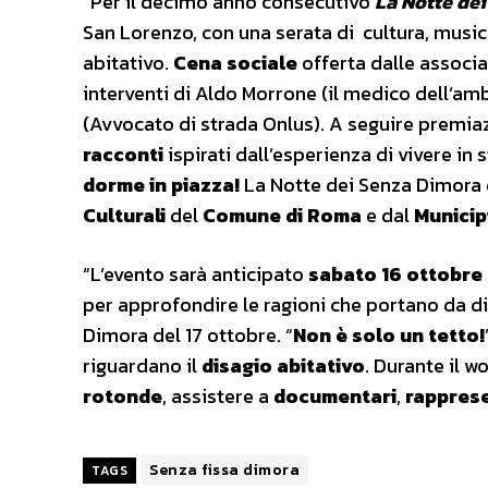
“Per il decimo anno consecutivo
La Notte de
San Lorenzo, con una serata di cultura, music
abitativo.
Cena sociale
offerta dalle associ
interventi di Aldo Morrone (il medico dell’am
(Avvocato di strada Onlus). A seguire premiaz
racconti
ispirati dall’esperienza di vivere in 
dorme in piazza!
La Notte dei Senza Dimora 
Culturali
del
Comune di Roma
e dal
Municipi
“L’evento sarà anticipato
sabato 16 ottobre
per approfondire le ragioni che portano da di
Dimora del 17 ottobre. “
Non è solo un tetto!
riguardano il
disagio abitativo
. Durante il w
rotonde
, assistere a
documentari
,
rapprese
Senza fissa dimora
TAGS