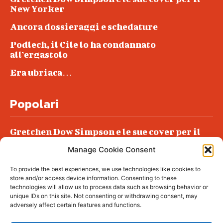
New Yorker
Ancora dossieraggi e schedature
Podlech, il Cile lo ha condannato
all’ergastolo
Era ubriaca…
Popolari
Gretchen Dow Simpson e le sue cover per il
New Yorker
Manage Cookie Consent
Ancora dossieraggi e schedature
To provide the best experiences, we use technologies like cookies to
Podlech, il Cile lo ha condannato
store and/or access device information. Consenting to these
all’ergastolo
technologies will allow us to process data such as browsing behavior or
unique IDs on this site. Not consenting or withdrawing consent, may
Era ubriaca…
adversely affect certain features and functions.