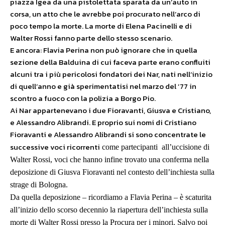
piazza Igea da una pistolettata sparata da un’auto in
corsa, un atto che le avrebbe poi procurato nell’arco di
poco tempo la morte. La morte di Elena Pacinelli e di
Walter Rossi fanno parte dello stesso scenario.
E ancora: Flavia Perina non può ignorare che in quella
sezione della Balduina di cui faceva parte erano confluiti
alcuni tra i più pericolosi fondatori dei Nar, nati nell’inizio
di quell’anno e già sperimentatisi nel marzo del ’77 in
scontro a fuoco con la polizia a Borgo Pio.
Ai Nar appartenevano i due Fioravanti, Giusva e Cristiano,
e Alessandro Alibrandi. E proprio sui nomi di Cristiano
Fioravanti e Alessandro Alibrandi si sono concentrate le
successive voci ricorrenti
come partecipanti all’uccisione di
Walter Rossi, voci che hanno infine trovato una conferma nella
deposizione di Giusva Fioravanti nel contesto dell’inchiesta sulla
strage di Bologna.
Da quella deposizione – ricordiamo a Flavia Perina – è scaturita
all’inizio dello scorso decennio la riapertura dell’inchiesta sulla
morte di Walter Rossi presso la Procura per i minori. Salvo poi