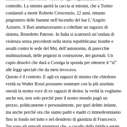
controllo. La sinistra aprirà la caccia ai missini, che a Torino
condannò a morte Roberto Crescenzio, 22 anni, rimasto
prigioniero delle fiamme nell’incendio del bar L’Angelo
Azzurro. A Bari ammazzeranno a coltellate un ragazzo di
sinistra, Benedetto Patrone. In Italia si scatenerà un’ondata di
violenza senza precedenti nella storia repubblicana: bombe e
assalti contro le sede del Msi, dell’autonomia, di parecchie
multinazionali, delle prigioni in costruzione, dei giornali. Un
cupio dissolvi che darà a Cossiga la sponda per ottenere il “sì”
alle leggi speciali che da mesi invocava.
Questo è il contesto. E agli ex ragazzi di sinistra che chiedono
verità su Walter Rossi possiamo sommare con la più assoluta
onestà la nostra voce di ex ragazzi di destra: la verità la vogliamo
anche noi, non solo perché pure il nostro mondo pagò un
prezzo, politicamente e personalmente, per quel delitto infame,
ma anche perché ora che siamo padri e madri ci immedesimiamo
fino in fondo nel lutto e nel desiderio di giustizia di Francesco.
Tre sono gli episodi misteriosi che, a cavallo della fatidica estate