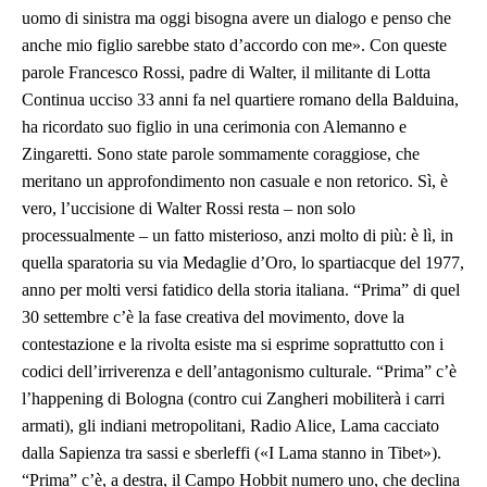
uomo di sinistra ma oggi bisogna avere un dialogo e penso che
anche mio figlio sarebbe stato d’accordo con me». Con queste
parole Francesco Rossi, padre di Walter, il militante di Lotta
Continua ucciso 33 anni fa nel quartiere romano della Balduina,
ha ricordato suo figlio in una cerimonia con Alemanno e
Zingaretti. Sono state parole sommamente coraggiose, che
meritano un approfondimento non casuale e non retorico. Sì, è
vero, l’uccisione di Walter Rossi resta – non solo
processualmente – un fatto misterioso, anzi molto di più: è lì, in
quella sparatoria su via Medaglie d’Oro, lo spartiacque del 1977,
anno per molti versi fatidico della storia italiana. “Prima” di quel
30 settembre c’è la fase creativa del movimento, dove la
contestazione e la rivolta esiste ma si esprime soprattutto con i
codici dell’irriverenza e dell’antagonismo culturale. “Prima” c’è
l’happening di Bologna (contro cui Zangheri mobiliterà i carri
armati), gli indiani metropolitani, Radio Alice, Lama cacciato
dalla Sapienza tra sassi e sberleffi («I Lama stanno in Tibet»).
“Prima” c’è, a destra, il Campo Hobbit numero uno, che declina