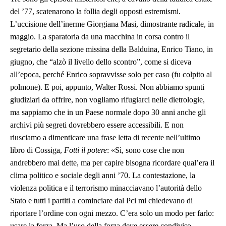
del ’77, scatenarono la follia degli opposti estremismi.
L’uccisione dell’inerme Giorgiana Masi, dimostrante radicale, in
maggio. La sparatoria da una macchina in corsa contro il
segretario della sezione missina della Balduina, Enrico Tiano, in
giugno, che “alzò il livello dello scontro”, come si diceva
all’epoca, perché Enrico sopravvisse solo per caso (fu colpito al
polmone). E poi, appunto, Walter Rossi. Non abbiamo spunti
giudiziari da offrire, non vogliamo rifugiarci nelle dietrologie,
ma sappiamo che in un Paese normale dopo 30 anni anche gli
archivi più segreti dovrebbero essere accessibili. E non
riusciamo a dimenticare una frase letta di recente nell’ultimo
libro di Cossiga,
Fotti il potere
: «Sì, sono cose che non
andrebbero mai dette, ma per capire bisogna ricordare qual’era il
clima politico e sociale degli anni ’70. La contestazione, la
violenza politica e il terrorismo minacciavano l’autorità dello
Stato e tutti i partiti a cominciare dal Pci mi chiedevano di
riportare l’ordine con ogni mezzo. C’era solo un modo per farlo:
usare la forza. Ma l’uso della forza deve essere condiviso