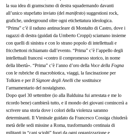
la sua idea di gramscismo di destra squadernando davanti
all’unico stupefatto inviato (del
manifesto
) suggestioni rock,
grafiche, underground oltre ogni etichettatura ideologica.
“Prima” c’è il raduno antinucleare di Montalto di Castro, dove i
ragazzi di destra (guidati da Umberto Croppi) sciamano insieme
con quelli di sinistra e con lo strano popolo di intellettuali e
fricchettoni richiamato dall’evento. “Prima” c’è l’appello degli
intellettuali francesi «contro il compromesso storico, in nome
della libertà». “Prima” c’è l’anno d’oro della
Voce della Fogna
con le rubriche di macrobiotica, viaggi, la fascinazione per
Tolkien e per
Il Signore degli Anelli
che sostituisce
l’armamentario del nostalgismo.
Dopo quel 30 settembre (io alla Balduina fui arrestata e me lo
ricordo bene) cambierà tutto, e il mondo dei giovani comincerà a
scrivere una storia dove i colori della violenza saranno
determinanti. Il Viminale guidato da Francesco Cossiga chiuderà
metà delle sedi missine a Roma, trasformando centinaia di
militanti in “cani sciolti” fuori da ogni organizzazione e