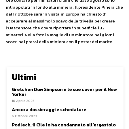
Ore contate per i minatori cileni che dal 5 agosto sono
intrappolati in fondo alla miniera. Il presidente Pinera che
dal 17 ottobre sarà in visita in Europa ha chiesto di
accelerare al massimo lo scavo della trivella per creare
l’0ascensore che dovrà riportare in superficie i 32
minatori. Nella foto la moglie di un minatore nei giorni
scorsi nei pressi della miniera con il poster del marito.
Ultimi
Gretchen Dow Simpson e le sue cover per il New
Yorker
16 Aprile 2025
Ancora dossieraggi e schedature
6 Ottobre 2023
Podlech, il Cile lo ha condannato all’ergastolo