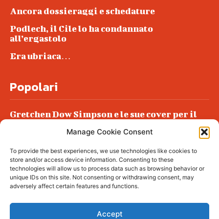
Ancora dossieraggi e schedature
Podlech, il Cile lo ha condannato
all’ergastolo
Era ubriaca…
Popolari
Gretchen Dow Simpson e le sue cover per il
New Yorker
Manage Cookie Consent
Ancora dossieraggi e schedature
To provide the best experiences, we use technologies like cookies to
Podlech, il Cile lo ha condannato
store and/or access device information. Consenting to these
all’ergastolo
technologies will allow us to process data such as browsing behavior or
unique IDs on this site. Not consenting or withdrawing consent, may
Era ubriaca…
adversely affect certain features and functions.
Accept