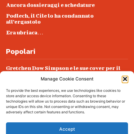
Ancora dossieraggi e schedature
Podlech, il Cile lo ha condannato
all’ergastolo
Era ubriaca…
Popolari
Gretchen Dow Simpson e le sue cover per il
New Yorker
Manage Cookie Consent
Ancora dossieraggi e schedature
To provide the best experiences, we use technologies like cookies to
Podlech, il Cile lo ha condannato
store and/or access device information. Consenting to these
all’ergastolo
technologies will allow us to process data such as browsing behavior or
unique IDs on this site. Not consenting or withdrawing consent, may
Era ubriaca…
adversely affect certain features and functions.
Accept