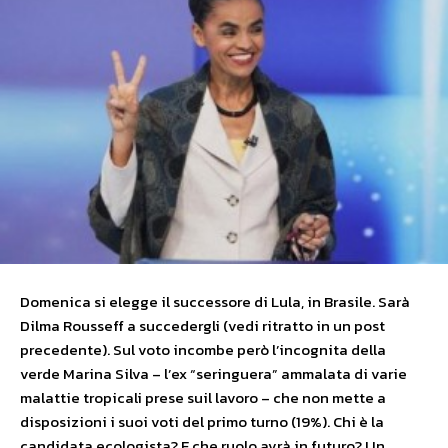
Domenica si elegge il successore di Lula, in Brasile. Sarà
Dilma Rousseff a succedergli (vedi ritratto in un post
precedente). Sul voto incombe però l’incognita della
verde Marina Silva – l’ex “seringuera” ammalata di varie
malattie tropicali prese suil lavoro – che non mette a
disposizioni i suoi voti del primo turno (19%). Chi è la
candidata ecologista? E che ruolo avrà in futuro? Un