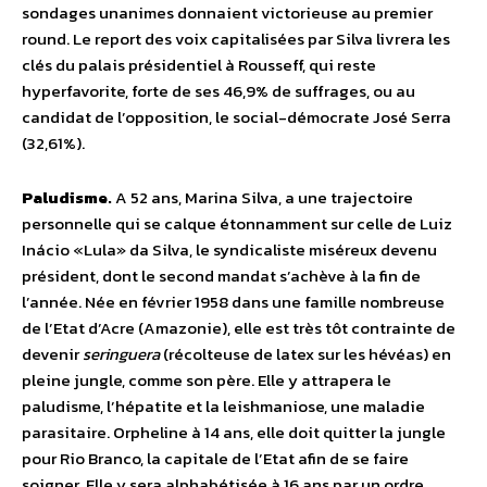
sondages unanimes donnaient victorieuse au premier
round. Le report des voix capitalisées par Silva livrera les
clés du palais présidentiel à Rousseff, qui reste
hyperfavorite, forte de ses 46,9% de suffrages, ou au
candidat de l’opposition, le social-démocrate José Serra
(32,61%).
Paludisme.
A 52 ans, Marina Silva, a une trajectoire
personnelle qui se calque étonnamment sur celle de Luiz
Inácio «Lula» da Silva, le syndicaliste miséreux devenu
président, dont le second mandat s’achève à la fin de
l’année. Née en février 1958 dans une famille nombreuse
de l’Etat d’Acre (Amazonie), elle est très tôt contrainte de
devenir
seringuera
(récolteuse de latex sur les hévéas) en
pleine jungle, comme son père. Elle y attrapera le
paludisme, l’hépatite et la leishmaniose, une maladie
parasitaire. Orpheline à 14 ans, elle doit quitter la jungle
pour Rio Branco, la capitale de l’Etat afin de se faire
soigner. Elle y sera alphabétisée à 16 ans par un ordre