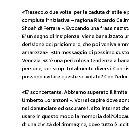
«Trasecolo due volte: per la caduta di stile 
compiuta l’iniziativa – ragiona Riccardo Calim
Shoah di Ferrara -. Evocando una frase nazist
E’ un segno di insipienza, viene banalizzato u
derisione del prigioniero, che poi veniva am
amarezza». «Un messaggio di pessimo gusto» 
Venezia. «C’è una pericolosa tendenza a banal
persone, per scopi totalmente diversi. Con ri
possono evitare queste scivolate? Con l’educa
«E’ sconcertante. Abbiamo superato il limite –
Umberto Lorenzoni -. Vorrei capire dove sono 
nel denunciare ed oscurare il sito internet ch
usare in questo modo la memoria dell’Olocau
di una civiltà dell’immagine, dove tutto è leci