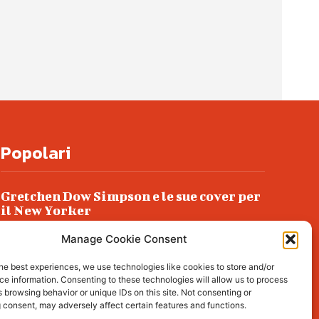
Popolari
Gretchen Dow Simpson e le sue cover per
il New Yorker
Ancora dossieraggi e schedature
Manage Cookie Consent
Podlech, il Cile lo ha condannato
he best experiences, we use technologies like cookies to store and/or
all’ergastolo
e information. Consenting to these technologies will allow us to process
 browsing behavior or unique IDs on this site. Not consenting or
Era ubriaca…
 consent, may adversely affect certain features and functions.