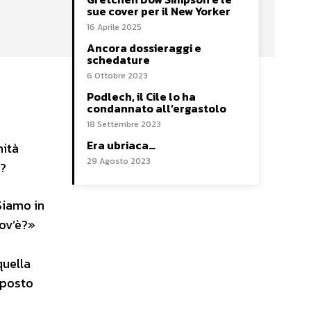
sue cover per il New Yorker
16 Aprile 2025
Ancora dossieraggi e
schedature
6 Ottobre 2023
Podlech, il Cile lo ha
condannato all’ergastolo
18 Settembre 2023
Era ubriaca…
nità
29 Agosto 2023
a?
Siamo in
dov’è?»
quella
l posto