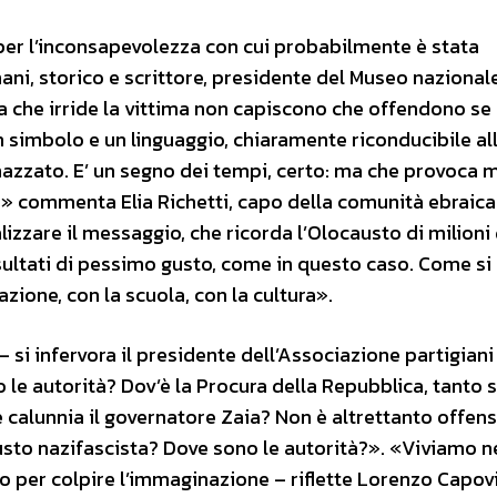
e per l’inconsapevolezza con cui probabilmente è stata
ani, storico e scrittore, presidente del Museo nazional
a che irride la vittima non capiscono che offendono se 
n simbolo e un linguaggio, chiaramente riconducibile al
mazzato. E’ un segno dei tempi, certo: ma che provoca 
commenta Elia Richetti, capo della comunità ebraica
izzare il messaggio, che ricorda l’Olocausto di milioni 
sultati di pessimo gusto, come in questo caso. Come si
zione, con la scuola, con la cultura».
 si infervora il presidente dell’Associazione partigiani
le autorità? Dov’è la Procura della Repubblica, tanto 
e calunnia il governatore Zaia? Non è altrettanto offen
sto nazifascista? Dove sono le autorità?». «Viviamo n
to per colpire l’immaginazione – riflette Lorenzo Capovi