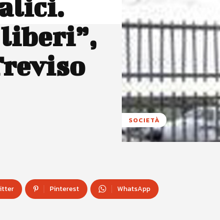
alici.
liberi”,
Treviso
SOCIETÀ
itter
Pinterest
WhatsApp