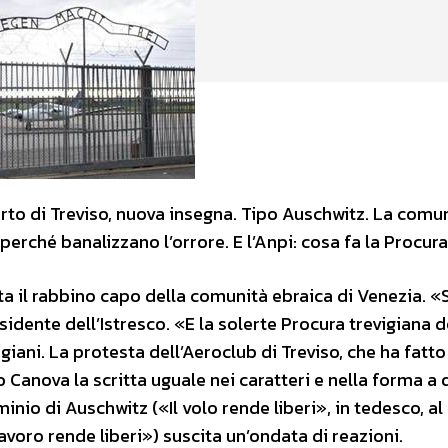
porto di Treviso, nuova insegna. Tipo Auschwitz. La comu
erché banalizzano l’orrore. E l’Anpi: cosa fa la Procur
a il rabbino capo della comunità ebraica di Venezia. «
sidente dell’Istresco. «E la solerte Procura trevigiana 
giani. La protesta dell’Aeroclub di Treviso, che ha fatto
 Canova la scritta uguale nei caratteri e nella forma a 
inio di Auschwitz («Il volo rende liberi», in tedesco, a
avoro rende liberi») suscita un’ondata di reazioni.