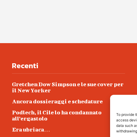
Recenti
Gretchen Dow Simpson e le sue cover per
il New Yorker
Ancora dossieraggi e schedature
Podlech, il Cile lo ha condannato
To provide t
all’ergastolo
access devic
data such as
Era ubriaca…
withdrawing