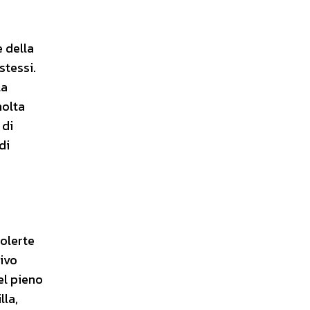
e della
stessi.
la
molta
 di
di
solerte
sivo
el pieno
lla,