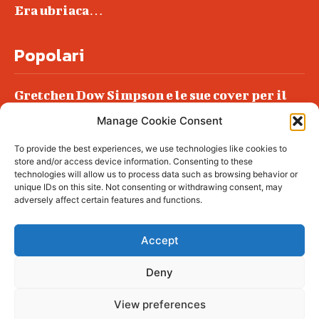
Era ubriaca…
Popolari
Gretchen Dow Simpson e le sue cover per il
New Yorker
Manage Cookie Consent
Ancora dossieraggi e schedature
To provide the best experiences, we use technologies like cookies to
Podlech, il Cile lo ha condannato
store and/or access device information. Consenting to these
all’ergastolo
technologies will allow us to process data such as browsing behavior or
unique IDs on this site. Not consenting or withdrawing consent, may
Era ubriaca…
adversely affect certain features and functions.
Accept
Deny
© tagDiv - All rights reserved. Made with
Newspaper Theme. Center Magazine is our
complete News Portal about living, lifestyle,
View preferences
fashion and wellness. Take your time and